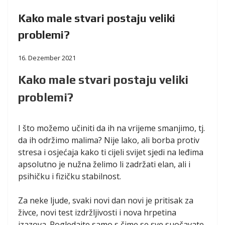
Kako male stvari postaju veliki
problemi?
16. Dezember 2021
Kako male stvari postaju veliki
problemi?
I što možemo učiniti da ih na vrijeme smanjimo, tj.
da ih održimo malima? Nije lako, ali borba protiv
stresa i osjećaja kako ti cijeli svijet sjedi na leđima
apsolutno je nužna želimo li zadržati elan, ali i
psihičku i fizičku stabilnost.
Za neke ljude, svaki novi dan novi je pritisak za
živce, novi test izdržljivosti i nova hrpetina
izazova. Pogledajte samo s čime se sve suočavate