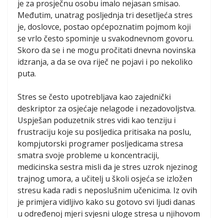
je za prosječnu osobu imalo nejasan smisao.
Međutim, unatrag posljednja tri desetljeća stres
je, doslovce, postao općepoznatim pojmom koji
se vrlo često spominje u svakodnevnom govoru.
Skoro da se i ne mogu pročitati dnevna novinska
idzranja, a da se ova riječ ne pojavi i po nekoliko
puta.
Stres se često upotrebljava kao zajednički
deskriptor za osjećaje nelagode i nezadovoljstva.
Uspješan poduzetnik stres vidi kao tenziju i
frustraciju koje su posljedica pritisaka na poslu,
kompjutorski programer posljedicama stresa
smatra svoje probleme u koncentraciji,
medicinska sestra misli da je stres uzrok njezinog
trajnog umora, a učitelj u školi osjeća se izložen
stresu kada radi s neposlušnim učenicima. Iz ovih
je primjera vidljivo kako su gotovo svi ljudi danas
u određenoj mjeri svjesni uloge stresa u njihovom