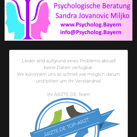
Leider sind aufgrund eines Problems aktuell
keine Daten verfügbar.
Wir kümmern uns so schnell wie möglich darum
und bitten um Ihr Verständnis!
Ihr ÄRZTE.DE-Team