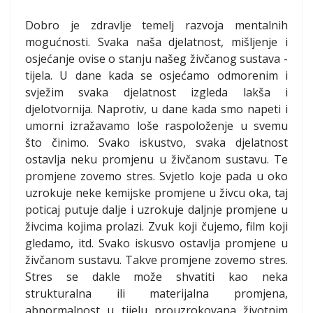
Dobro je zdravlje temelj razvoja mentalnih
mogućnosti. Svaka naša djelatnost, mišljenje i
osjećanje ovise o stanju našeg živčanog sustava -
tijela. U dane kada se osjećamo odmorenim i
svježim svaka djelatnost izgleda lakša i
djelotvornija. Naprotiv, u dane kada smo napeti i
umorni izražavamo loše raspoloženje u svemu
što činimo. Svako iskustvo, svaka djelatnost
ostavlja neku promjenu u živčanom sustavu. Te
promjene zovemo stres. Svjetlo koje pada u oko
uzrokuje neke kemijske promjene u živcu oka, taj
poticaj putuje dalje i uzrokuje daljnje promjene u
živcima kojima prolazi. Zvuk koji čujemo, film koji
gledamo, itd. Svako iskusvo ostavlja promjene u
živčanom sustavu. Takve promjene zovemo stres.
Stres se dakle može shvatiti kao neka
strukturalna ili materijalna promjena,
abnormalnost u tijelu prouzrokovana životnim