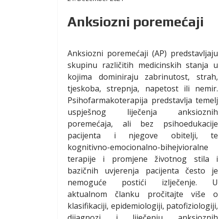
Anksiozni poremećaji
Anksiozni poremećaji (AP) predstavljaju
skupinu različitih medicinskih stanja u
kojima dominiraju zabrinutost, strah,
tjeskoba, strepnja, napetost ili nemir.
Psihofarmakoterapija predstavlja temelj
uspješnog liječenja anksioznih
poremećaja, ali bez psihoedukacije
pacijenta i njegove obitelji, te
kognitivno-emocionalno-bihejvioralne
terapije i promjene životnog stila i
bazičnih uvjerenja pacijenta često je
nemoguće postići izlječenje. U
aktualnom članku pročitajte više o
klasifikaciji, epidemiologiji, patofiziologiji,
dijagnozi i liječenju anksioznih