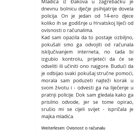
Mladića iz Đakova u zagrebačku je
dnevnu bolnicu dječje psihijatrije dovela
policija. On je jedan od 14-ero djece
koliko ih se godišnje u Hrvatskoj liječi od
ovisnosti o računalima.
Kad sam opazila da to postaje ozbiljno,
pokušali smo ga odvojiti od računala
isključivanjem interneta, no tada bi
izgubio kontrolu, prijeteći da će se
odseliti ili učiniti ono najgore. Budući da
je odbijao svaki pokušaj stručne pomoći,
morala sam poduzeti najteži korak u
svom životu i - odvesti ga na liječenje u
pratnji policije. Dok sam gledala kako ga
prisilno odvode, jer se tome opirao,
srušio mi se cijeli svijet - ispričala je
majka mladića.
Weiterlesen: Ovisnost o računalu