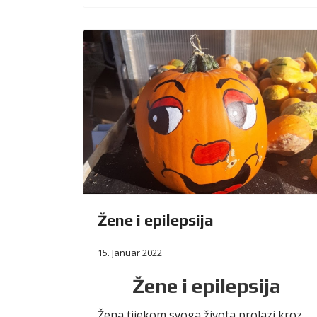
Žene i epilepsija
15. Januar 2022
Žene i epilepsija
Žena tijekom svoga života prolazi kroz