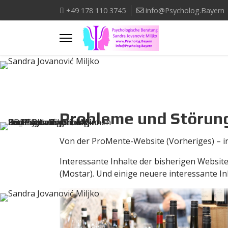
+49 178 110 3745
info@Psycholog.Bayern
Probleme und Störun
Von der ProMente-Website (Vorheriges) – in
Interessante Inhalte der bisherigen Websi
(Mostar). Und einige neuere interessante In