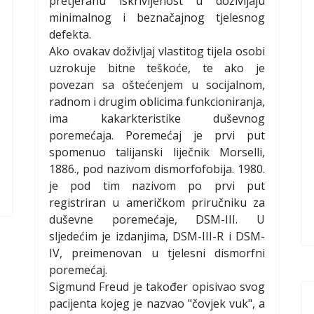
pretjeranu iskrivljenost u doživljaju
minimalnog i beznačajnog tjelesnog
defekta.
Ako ovakav doživljaj vlastitog tijela osobi
uzrokuje bitne teškoće, te ako je
povezan sa oštećenjem u socijalnom,
radnom i drugim oblicima funkcioniranja,
ima kakarkteristike duševnog
poremećaja. Poremećaj je prvi put
spomenuo talijanski liječnik Morselli,
1886., pod nazivom dismorfofobija. 1980.
je pod tim nazivom po prvi put
registriran u američkom priručniku za
duševne poremećaje, DSM-III. U
sljedećim je izdanjima, DSM-III-R i DSM-
IV, preimenovan u tjelesni dismorfni
poremećaj.
Sigmund Freud je također opisivao svog
pacijenta kojeg je nazvao "čovjek vuk", a