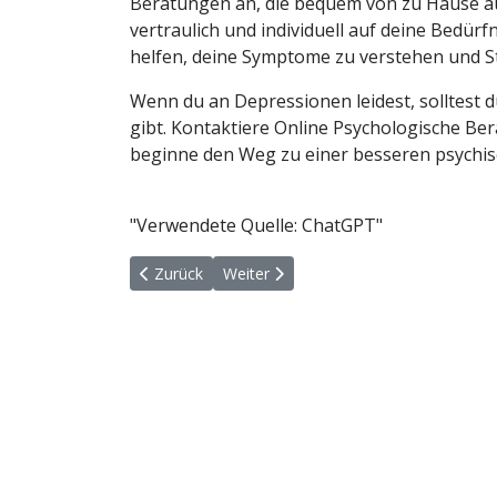
Beratungen an, die bequem von zu Hause a
vertraulich und individuell auf deine Bedürf
helfen, deine Symptome zu verstehen und St
Wenn du an Depressionen leidest, solltest du
gibt. Kontaktiere Online Psychologische Be
beginne den Weg zu einer besseren psychis
"Verwendete Quelle: ChatGPT"
Vorheriger Beitrag: Skriveni znakovi depresije
Nächster Beitrag: Sezonska depresija
Zurück
Weiter