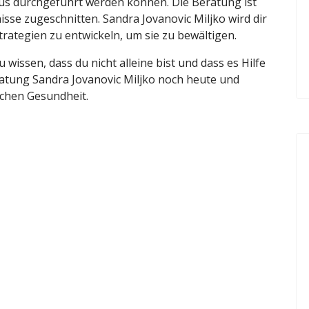
us durchgeführt werden können. Die Beratung ist
nisse zugeschnitten. Sandra Jovanovic Miljko wird dir
rategien zu entwickeln, um sie zu bewältigen.
 wissen, dass du nicht alleine bist und dass es Hilfe
ratung Sandra Jovanovic Miljko noch heute und
chen Gesundheit.
 - čežnja za suncem