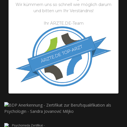
Wir kümmern uns so schnell wie möglich darum
und bitten um Ihr Verständnis!
Ihr ÄRZTE.DE-Team