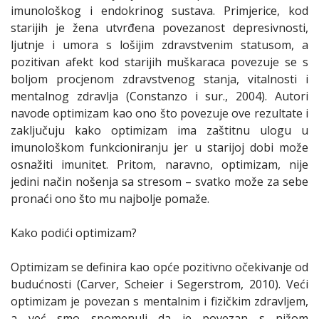
imunološkog i endokrinog sustava. Primjerice, kod
starijih je žena utvrđena povezanost depresivnosti,
ljutnje i umora s lošijim zdravstvenim statusom, a
pozitivan afekt kod starijih muškaraca povezuje se s
boljom procjenom zdravstvenog stanja, vitalnosti i
mentalnog zdravlja (Constanzo i sur., 2004). Autori
navode optimizam kao ono što povezuje ove rezultate i
zaključuju kako optimizam ima zaštitnu ulogu u
imunološkom funkcioniranju jer u starijoj dobi može
osnažiti imunitet. Pritom, naravno, optimizam, nije
jedini način nošenja sa stresom – svatko može za sebe
pronaći ono što mu najbolje pomaže.
Kako podići optimizam?
Optimizam se definira kao opće pozitivno očekivanje od
budućnosti (Carver, Scheier i Segerstrom, 2010). Veći
optimizam je povezan s mentalnim i fizičkim zdravljem,
a već smo spomenuli da je povezan s nižom