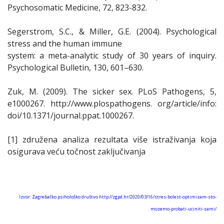
Psychosomatic Medicine, 72, 823-832.
Segerstrom, S.C., & Miller, G.E. (2004). Psychological
stress and the human immune
system: a meta-analytic study of 30 years of inquiry.
Psychological Bulletin, 130, 601–630.
Zuk, M. (2009). The sicker sex. PLoS Pathogens, 5,
e1000267. http://www.plospathogens. org/article/info:
doi/10.1371/journal.ppat.1000267.
[1] združena analiza rezultata više istraživanja koja
osigurava veću točnost zaključivanja
Izvor: Zagrebačko psihološko društvo http://zgpd.hr/2020/03/16/stres-bolest-optimizam-sto-
mozemo-probati-uciniti-sami/