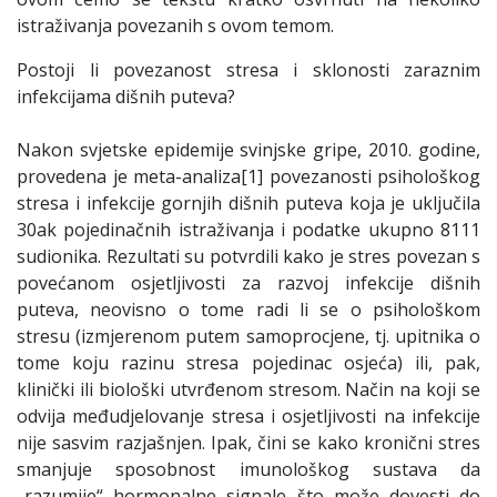
istraživanja povezanih s ovom temom.
Postoji li povezanost stresa i sklonosti zaraznim
infekcijama dišnih puteva?
Nakon svjetske epidemije svinjske gripe, 2010. godine,
provedena je meta-analiza[1] povezanosti psihološkog
stresa i infekcije gornjih dišnih puteva koja je uključila
30ak pojedinačnih istraživanja i podatke ukupno 8111
sudionika. Rezultati su potvrdili kako je stres povezan s
povećanom osjetljivosti za razvoj infekcije dišnih
puteva, neovisno o tome radi li se o psihološkom
stresu (izmjerenom putem samoprocjene, tj. upitnika o
tome koju razinu stresa pojedinac osjeća) ili, pak,
klinički ili biološki utvrđenom stresom. Način na koji se
odvija međudjelovanje stresa i osjetljivosti na infekcije
nije sasvim razjašnjen. Ipak, čini se kako kronični stres
smanjuje sposobnost imunološkog sustava da
„razumije“ hormonalne signale što može dovesti do