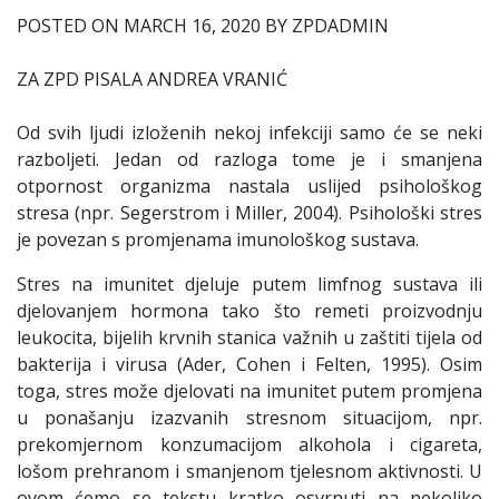
POSTED ON MARCH 16, 2020 BY ZPDADMIN
ZA ZPD PISALA ANDREA VRANIĆ
Od svih ljudi izloženih nekoj infekciji samo će se neki
razboljeti. Jedan od razloga tome je i smanjena
otpornost organizma nastala uslijed psihološkog
stresa (npr. Segerstrom i Miller, 2004). Psihološki stres
je povezan s promjenama imunološkog sustava.
Stres na imunitet djeluje putem limfnog sustava ili
djelovanjem hormona tako što remeti proizvodnju
leukocita, bijelih krvnih stanica važnih u zaštiti tijela od
bakterija i virusa (Ader, Cohen i Felten, 1995). Osim
toga, stres može djelovati na imunitet putem promjena
u ponašanju izazvanih stresnom situacijom, npr.
prekomjernom konzumacijom alkohola i cigareta,
lošom prehranom i smanjenom tjelesnom aktivnosti. U
ovom ćemo se tekstu kratko osvrnuti na nekoliko