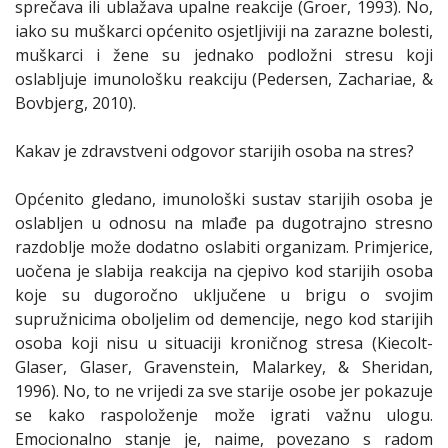
sprečava ili ublažava upalne reakcije (Groer, 1993). No,
iako su muškarci općenito osjetljiviji na zarazne bolesti,
muškarci i žene su jednako podložni stresu koji
oslabljuje imunološku reakciju (Pedersen, Zachariae, &
Bovbjerg, 2010).
Kakav je zdravstveni odgovor starijih osoba na stres?
Općenito gledano, imunološki sustav starijih osoba je
oslabljen u odnosu na mlađe pa dugotrajno stresno
razdoblje može dodatno oslabiti organizam. Primjerice,
uočena je slabija reakcija na cjepivo kod starijih osoba
koje su dugoročno uključene u brigu o svojim
supružnicima oboljelim od demencije, nego kod starijih
osoba koji nisu u situaciji kroničnog stresa (Kiecolt-
Glaser, Glaser, Gravenstein, Malarkey, & Sheridan,
1996). No, to ne vrijedi za sve starije osobe jer pokazuje
se kako raspoloženje može igrati važnu ulogu.
Emocionalno stanje je, naime, povezano s radom