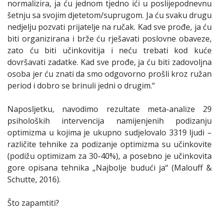
normalizira, ja ću jednom tjedno ići u poslijepodnevnu
šetnju sa svojim djetetom/suprugom. Ja ću svaku drugu
nedjelju pozvati prijatelje na ručak. Kad sve prođe, ja ću
biti organizirana i brže ću rješavati poslovne obaveze,
zato ću biti učinkovitija i neću trebati kod kuće
dovršavati zadatke. Kad sve prođe, ja ću biti zadovoljna
osoba jer ću znati da smo odgovorno prošli kroz ružan
period i dobro se brinuli jedni o drugim.“
Naposljetku, navodimo rezultate meta-analize 29
psiholoških intervencija namijenjenih podizanju
optimizma u kojima je ukupno sudjelovalo 3319 ljudi –
različite tehnike za podizanje optimizma su učinkovite
(podižu optimizam za 30-40%), a posebno je učinkovita
gore opisana tehnika „Najbolje budući ja“ (Malouff &
Schutte, 2016).
Što zapamtiti?