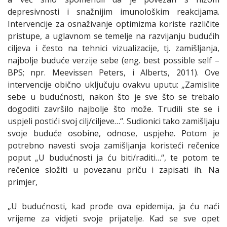
depresivnosti i snažnijim imunološkim reakcijama.
Intervencije za osnaživanje optimizma koriste različite
pristupe, a uglavnom se temelje na razvijanju budućih
ciljeva i često na tehnici vizualizacije, tj. zamišljanja,
najbolje buduće verzije sebe (eng. best possible self –
BPS; npr. Meevissen Peters, i Alberts, 2011). Ove
intervencije obično uključuju ovakvu uputu: „Zamislite
sebe u budućnosti, nakon što je sve što se trebalo
dogoditi završilo najbolje što može. Trudili ste se i
uspjeli postići svoj cilj/ciljeve…“. Sudionici tako zamišljaju
svoje buduće osobine, odnose, uspjehe. Potom je
potrebno navesti svoja zamišljanja koristeći rečenice
poput „U budućnosti ja ću biti/raditi…“, te potom te
rečenice složiti u povezanu priču i zapisati ih. Na
primjer,
„U budućnosti, kad prođe ova epidemija, ja ću naći
vrijeme za vidjeti svoje prijatelje. Kad se sve opet