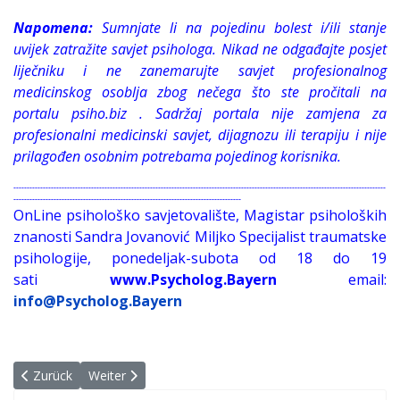
Napomena:
Sumnjate li na pojedinu bolest i/ili stanje
uvijek zatražite savjet psihologa. Nikad ne odgađajte posjet
liječniku i ne zanemarujte savjet profesionalnog
medicinskog osoblja zbog nečega što ste pročitali na
portalu psiho.biz . Sadržaj portala nije zamjena za
profesionalni medicinski savjet, dijagnozu ili terapiju i nije
prilagođen osobnim potrebama pojedinog korisnika.
-------------------------------------------------------------------------------------------------------------------------------------------
-------------------------------------------------------------------------------------
OnLine psihološko savjetovalište, Magistar psiholoških
znanosti Sandra Jovanović Miljko Specijalist traumatske
psihologije, ponedeljak-subota od 18 do 19
sati
www.Psycholog.Bayern
email:
info@Psycholog.Bayern
Vorheriger Beitrag: Adolescencija
Nächster Beitrag: Seksualna prava, seksualno zdravlje
Zurück
Weiter