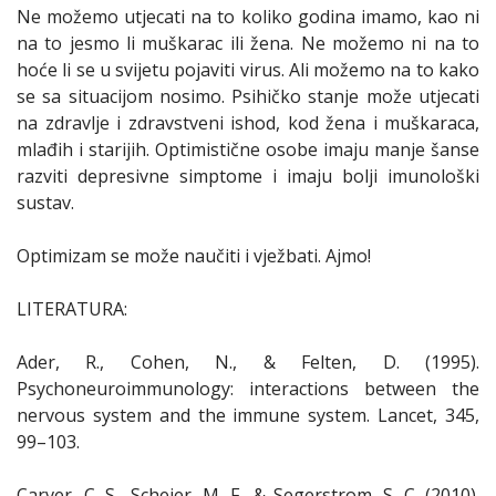
Ne možemo utjecati na to koliko godina imamo, kao ni
na to jesmo li muškarac ili žena. Ne možemo ni na to
hoće li se u svijetu pojaviti virus. Ali možemo na to kako
se sa situacijom nosimo. Psihičko stanje može utjecati
na zdravlje i zdravstveni ishod, kod žena i muškaraca,
mlađih i starijih. Optimistične osobe imaju manje šanse
razviti depresivne simptome i imaju bolji imunološki
sustav.
Optimizam se može naučiti i vježbati. Ajmo!
LITERATURA:
Ader, R., Cohen, N., & Felten, D. (1995).
Psychoneuroimmunology: interactions between the
nervous system and the immune system. Lancet, 345,
99–103.
Carver, C. S., Scheier, M. F., & Segerstrom, S. C. (2010).