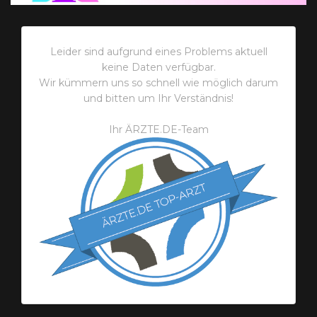
Leider sind aufgrund eines Problems aktuell
keine Daten verfügbar.
Wir kümmern uns so schnell wie möglich darum
und bitten um Ihr Verständnis!
Ihr ÄRZTE.DE-Team