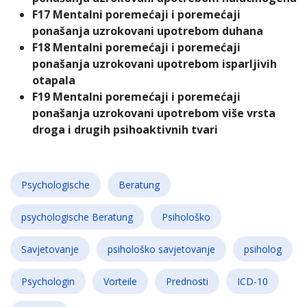
F17
Mentalni poremećaji i poremećaji
ponašanja uzrokovani upotrebom duhana
F18
Mentalni poremećaji i poremećaji
ponašanja uzrokovani upotrebom isparljivih
otapala
F19
Mentalni poremećaji i poremećaji
ponašanja uzrokovani upotrebom više vrsta
droga i drugih psihoaktivnih tvari
Psychologische
Beratung
psychologische Beratung
Psihološko
Savjetovanje
psihološko savjetovanje
psiholog
Psychologin
Vorteile
Prednosti
ICD-10