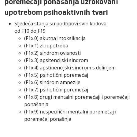
poremećaji ponašanja uzrokovani
upotrebom psihoaktivnih tvari
Sljedeća stanja su podtipovi svih kodova
od
F10
do
F19
(F1x.0) akutna intoksikacija
(F1x.1) zloupotreba
(F1x.2) sindrom ovisnosti
(F1x.3) apsitencijski sindrom
(F1x.4) apstinencijski sindrom s delirijem
(F1x.5) psihotični poremećaj
(F1x.6) sindrom amnezije
(F1x.7) psihotični poremećaj
(F1x.8) drugi mentalni poremećaji i poremećaji
ponašanja
(F1x.9) nespecifični mentalni poremećaj i
poremećaj ponašnja