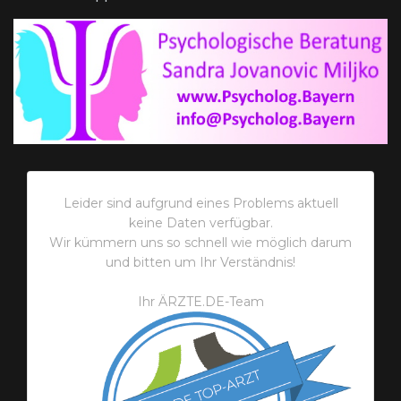
Leider sind aufgrund eines Problems aktuell
keine Daten verfügbar.
Wir kümmern uns so schnell wie möglich darum
und bitten um Ihr Verständnis!
Ihr ÄRZTE.DE-Team