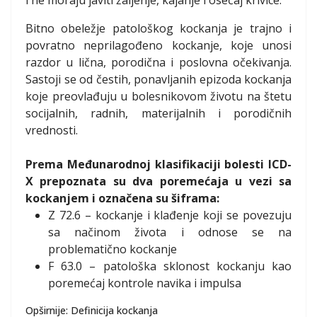
i ne moraju javiti žaljenje, kajanje i osećaj krivice.
Bitno obeležje patološkog kockanja je trajno i
povratno neprilagođeno kockanje, koje unosi
razdor u lična, porodična i poslovna očekivanja.
Sastoji se od čestih, ponavljanih epizoda kockanja
koje preovlađuju u bolesnikovom životu na štetu
socijalnih, radnih, materijalnih i porodičnih
vrednosti.
Prema Međunarodnoj klasifikaciji bolesti ICD-
X prepoznata su dva poremećaja u vezi sa
kockanjem i označena su šiframa:
Z 72.6 – kockanje i klađenje koji se povezuju
sa načinom života i odnose se na
problematično kockanje
F 63.0 – patološka sklonost kockanju kao
poremećaj kontrole navika i impulsa
Opširnije: Definicija kockanja