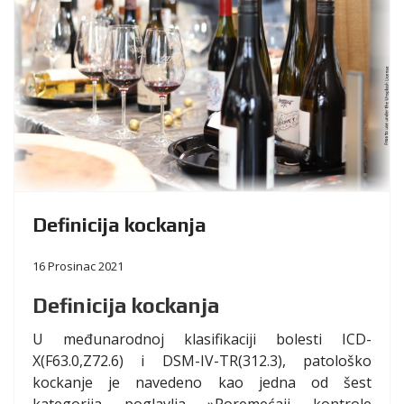
Definicija kockanja
16 Prosinac 2021
Definicija kockanja
U međunarodnoj klasifikaciji bolesti ICD-
X(F63.0,Z72.6) i DSM-IV-TR(312.3), patološko
kockanje je navedeno kao jedna od šest