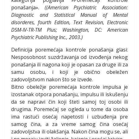
kategorija poglavlja »Poremećaji kontrole
ponašanja».
((American Psychiatric Association:
Diagnostic and Statistical Manual of Mental
disorderes, fourth Edition, Text Revision, Electronic
DSM-IV-TR-TM Plus; Washington, DC: American
Psychiatric Publishing Inc., 2003.)
Definicija poremećaja kontrole ponašanja glasi:
Nesposobnost suzdržavanja od izvođenja nekog
ponašanja ili nagona koji je opasan za druge ili za
samu osobu, i koji je obično obeležen
zadovoljstvom nakon što se izvede.
Bitno obeležje poremećaja kontrole impulsa je
izostanak otpora ponašanju, impulsu ili iskušenju
da se napravi čin koji šteti samoj toj osobi ili
drugima. Poremećaj se ogleda u tome da osoba
ima rastući osećaj napetosti i uzbuđenja pre
samog čina, a za vreme samog čina osećaj
zadovoljstva ili olakšanja. Nakon čina mogu se, ali