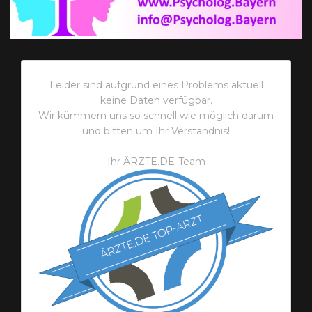
Leider sind aufgrund eines Problems aktuell
keine Daten verfügbar.
Wir kümmern uns so schnell wie möglich darum
und bitten um Ihr Verständnis!
Ihr ÄRZTE.DE-Team