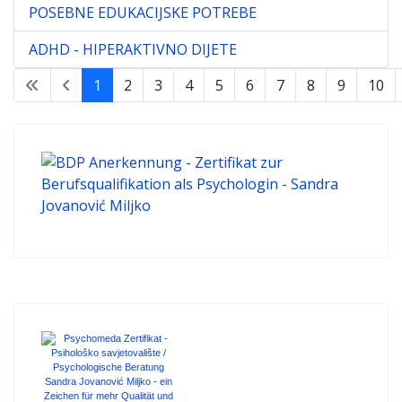
POSEBNE EDUKACIJSKE POTREBE
ADHD - HIPERAKTIVNO DIJETE
1
2
3
4
5
6
7
8
9
10
Stranica 1 od 32