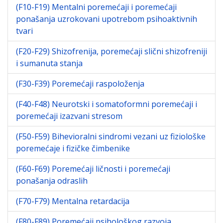
(F10-F19) Mentalni poremećaji i poremećaji
ponašanja uzrokovani upotrebom psihoaktivnih
tvari
(F20-F29) Shizofrenija, poremećaji slični shizofreniji
i sumanuta stanja
(F30-F39) Poremećaji raspoloženja
(F40-F48) Neurotski i somatoformni poremećaji i
poremećaji izazvani stresom
(F50-F59) Bihevioralni sindromi vezani uz fiziološke
poremećaje i fizičke čimbenike
(F60-F69) Poremećaji ličnosti i poremećaji
ponašanja odraslih
(F70-F79) Mentalna retardacija
(F80-F89) Poremećaji psihološkog razvoja