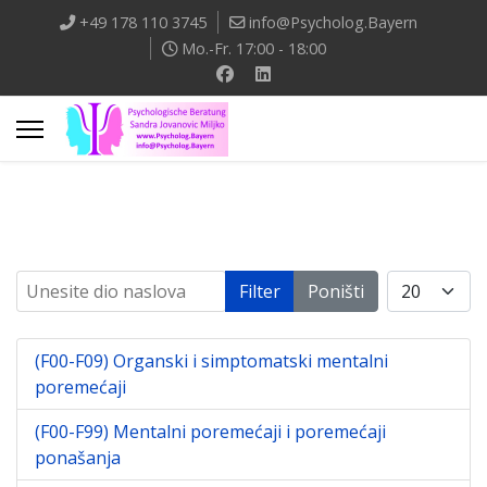
+49 178 110 3745
info@Psycholog.Bayern
Mo.-Fr. 17:00 - 18:00
Unesite dio naslova
Prikaz #
Filter
Poništi
(F00-F09) Organski i simptomatski mentalni
poremećaji
(F00-F99) Mentalni poremećaji i poremećaji
ponašanja