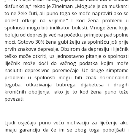
disfunkcija,“ rekao je Zinelman. „Moguće je da muškarci
to ne žele čuti, ali puno toga se može napraviti ako se
bolest otkrije na vrijeme.“ I kod žena problemi u
spolnosti mogu biti indikator bolesti. Mnoge žene koje
boluju od depresije već na početku primjete pad spolne
moći. Gotovo 30% žena gubi želju za spolnišću još prije
prvih znakova depresije. Obzirom da depresiju i liječnik
teško može otkriti, uz jednostavno pitanje o spolnosti
liječnik može doći do važnog podatka kojim može
naslutiti depresivne poremećaje. Uz druge simptome
problemi u spolnosti mogu biti znak hormonalnih
tegoba, otkazivanja bubrega, dijabetesa i drugih
kroničnih oboljenja, iako je to kod žena puno teže
povezati.
Ljudi osjećaju puno veću motivaciju za liječenje ako
imaju garanciju da će im se zbog toga poboljšati i