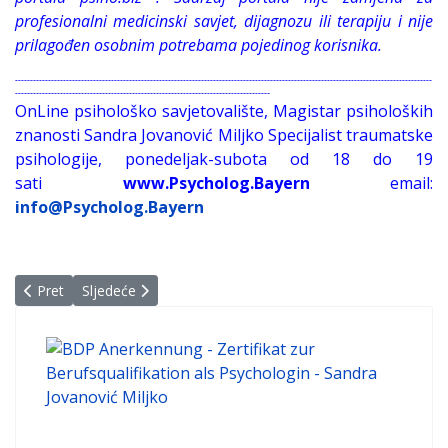
profesionalni medicinski savjet, dijagnozu ili terapiju i nije
prilagođen osobnim potrebama pojedinog korisnika.
-------------------------------------------------------------------------------------------------------------------------------------------
-------------------------------------------------------------------------------------
OnLine psihološko savjetovalište, Magistar psiholoških
znanosti Sandra Jovanović Miljko Specijalist traumatske
psihologije, ponedeljak-subota od 18 do 19
sati
www.Psycholog.Bayern
email:
info@Psycholog.Bayern
Prethodni članak: Jeste li opet ostali bez seksa?
Sljedeći članak: Manjak seksualne želje
Pret
Sljedeće