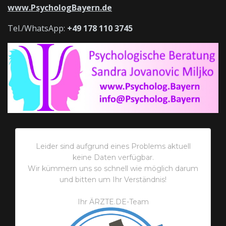
www.PsychologBayern.de
Tel./WhatsApp:
+49 178 110 3745
Leider sind aufgrund eines Problems aktuell
keine Daten verfügbar.
Wir kümmern uns so schnell wie möglich darum
und bitten um Ihr Verständnis!
Ihr ÄRZTE.DE-Team