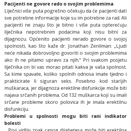
Pacijenti ne govore rado o svojim problemima
Liječnici više puta pogrešno očekuju da će pacijenti dati
sve potrebne informacije koje su im potrebne za rad. Ali
pacijenti ne znaju što je bitno i više puta opterećuju
liječnika nepotrebnim podacima koji nisu bitni za
dijagnozu. Općenito pacijenti nerado govore o svojoj
spolnosti, kao što kaže dr. Jonathan Zenilman: „Ljudi
neće nikada dobrovoljno govoriti o svojim problemima
ako ih ne pitamo upravo za njih.“ Pri svakom posjetu
liječnika on bi vas morao pitati kakva je vaša spolnost.
Sa kime spavate, koliko spolnih odnosa imate tjedno i
prakticirate li siguran seks. Posebno kod starijih
muškaraca, jer dijagnoza erektilne disfunkcije može biti
najava srčanih problema. Od 132 muškarca koji su imali
srčane probleme skoro polovica ih je imala erektilnu
disfunkciju.
Problemi u spolnosti mogu biti rani indikator
bolesti
„ Prvi vidljiv znak ranog dijabetesa može biti erektilna