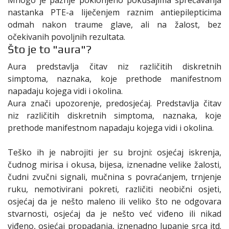
nastanka PTE-a liječenjem raznim antiepilepticima
odmah nakon traume glave, ali na žalost, bez
očekivanih povoljnih rezultata.
Što je to "aura"?
Aura predstavlja čitav niz različitih diskretnih
simptoma, naznaka, koje prethode manifestnom
napadaju kojega vidi i okolina.
Aura znači upozorenje, predosjećaj. Predstavlja čitav
niz različitih diskretnih simptoma, naznaka, koje
prethode manifestnom napadaju kojega vidi i okolina.
Teško ih je nabrojiti jer su brojni: osjećaj iskrenja,
čudnog mirisa i okusa, bijesa, iznenadne velike žalosti,
čudni zvučni signali, mučnina s povraćanjem, trnjenje
ruku, nemotivirani pokreti, različiti neobični osjeti,
osjećaj da je nešto maleno ili veliko što ne odgovara
stvarnosti, osjećaj da je nešto već viđeno ili nikad
viđeno, osjećaj propadanja, iznenadno lupanje srca itd.