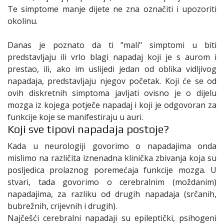
Te simptome manje dijete ne zna označiti i upozoriti
okolinu.
Danas je poznato da ti "mali" simptomi u biti
predstavljaju ili vrlo blagi napadaj koji je s aurom i
prestao, ili, ako im uslijedi jedan od oblika vidljivog
napadaja, predstavljaju njegov početak. Koji će se od
ovih diskretnih simptoma javljati ovisno je o dijelu
mozga iz kojega potječe napadaj i koji je odgovoran za
funkcije koje se manifestiraju u auri.
Koji sve tipovi napadaja postoje?
Kada u neurologiji govorimo o napadajima onda
mislimo na različita iznenadna klinička zbivanja koja su
posljedica prolaznog poremećaja funkcije mozga. U
stvari, tada govorimo o cerebralnim (moždanim)
napadajima, za razliku od drugih napadaja (srčanih,
bubrežnih, crijevnih i drugih).
Najčešći cerebralni napadaji su epileptički, psihogeni