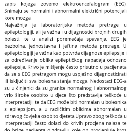
zapis kojega zovemo elektroencefalogram (EEG).
Snimaju se normalni i abnormalni električni potencijali
kore mozga.
Najvažnija je laboratorijska metoda pretrage u
epileptologiji, ali je važna i u dijagnostici brojnih drugih
bolesti, te u analizi poremećaja spavanja. EEG je
bezbolna, jednostavna i jeftina metoda pretrage. U
epileptologiji je važna kao potvrda dijagnoze epilepsije i
za određivanje oblika epileptičkog napadaja odnosno
epilepsije. Krivo je mišljenje često prisutno u pacijenata
da se s EEG pretragom mogu uspješno dijagnosticirati
ili isključiti sva bolesna stanja mozga. Nedostaci EEG-a
su u činjenici da su granice normalnog i abnormalnog
vrlo široke osobito u djece što predstavlja teškoće u
interpretaciji, te da EEG može biti normalan u bolesnika
s epilepsijom, a u različitim oblicima abnormalan u
zdravog čovjeka osobito djeteta.Upravo zbog teškoća u
interpretaciji često dolazi do krivih procjena nalaza te
do brige pacijenta o zdravlju koje on procjenjuje kroz