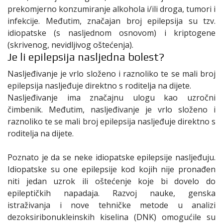
prekomjerno konzumiranje alkohola i/ili droga, tumori i
infekcije. Međutim, značajan broj epilepsija su tzv.
idiopatske (s nasljednom osnovom) i kriptogene
(skrivenog, nevidljivog oštećenja).
Je li epilepsija nasljedna bolest?
Nasljeđivanje je vrlo složeno i raznoliko te se mali broj
epilepsija nasljeđuje direktno s roditelja na dijete.
Nasljeđivanje ima značajnu ulogu kao uzročni
čimbenik. Međutim, nasljeđivanje je vrlo složeno i
raznoliko te se mali broj epilepsija nasljeđuje direktno s
roditelja na dijete.
Poznato je da se neke idiopatske epilepsije nasljeđuju.
Idiopatske su one epilepsije kod kojih nije pronađen
niti jedan uzrok ili oštećenje koje bi dovelo do
epileptičkih napadaja. Razvoj nauke, genska
istraživanja i nove tehničke metode u analizi
dezoksiribonukleinskih kiselina (DNK) omogućile su