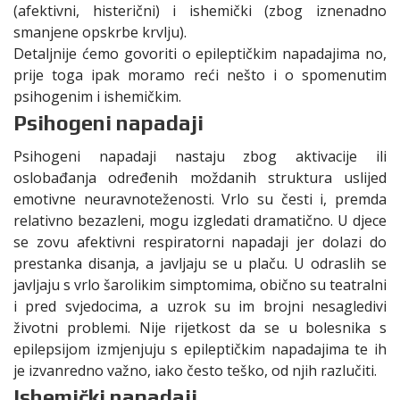
(afektivni, histerični) i ishemički (zbog iznenadno
smanjene opskrbe krvlju).
Detaljnije ćemo govoriti o epileptičkim napadajima no,
prije toga ipak moramo reći nešto i o spomenutim
psihogenim i ishemičkim.
Psihogeni napadaji
Psihogeni napadaji nastaju zbog aktivacije ili
oslobađanja određenih moždanih struktura uslijed
emotivne neuravnoteženosti. Vrlo su česti i, premda
relativno bezazleni, mogu izgledati dramatično. U djece
se zovu afektivni respiratorni napadaji jer dolazi do
prestanka disanja, a javljaju se u plaču. U odraslih se
javljaju s vrlo šarolikim simptomima, obično su teatralni
i pred svjedocima, a uzrok su im brojni nesagledivi
životni problemi. Nije rijetkost da se u bolesnika s
epilepsijom izmjenjuju s epileptičkim napadajima te ih
je izvanredno važno, iako često teško, od njih razlučiti.
Ishemički napadaji