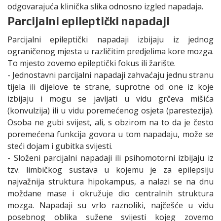
odgovarajuća klinička slika odnosno izgled napadaja.
Parcijalni epileptički napadaji
Parcijalni epileptički napadaji izbijaju iz jednog
ograničenog mjesta u različitim predjelima kore mozga.
To mjesto zovemo epileptički fokus ili žarište.
- Jednostavni parcijalni napadaji zahvaćaju jednu stranu
tijela ili dijelove te strane, suprotne od one iz koje
izbijaju i mogu se javljati u vidu grčeva mišića
(konvulzija) ili u vidu poremećenog osjeta (parestezija).
Osoba ne gubi svijest, ali, s obzirom na to da je često
poremećena funkcija govora u tom napadaju, može se
steći dojam i gubitka svijesti.
- Složeni parcijalni napadaji ili psihomotorni izbijaju iz
tzv. limbičkog sustava u kojemu je za epilepsiju
najvažnija struktura hipokampus, a nalazi se na dnu
moždane mase i okružuje dio centralnih struktura
mozga. Napadaji su vrlo raznoliki, najčešće u vidu
posebnog oblika sužene svijesti kojeg zovemo