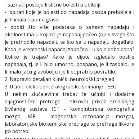
- saznati postoje li slične bolesti u obitelji
- ispitati koje je bolesti do napadaja osoba preboljela i
je li imala traumu glave
- dobiti što više podataka o samom napadaju i
okolnostima u kojima je napadaj počeo (opis svega što
je prethodilo napadaju te što se u napadaju događalo:
Kada je vremenski napadaj započeo - u koje doba dana?
Koliko je trajao? Kako je dijete izgledalo poslije
napadaja, tj. je li bilo umorno, pospano, je li zaspalo, je
li imalo jaču glavobolju i je li popratno povratilo)
2. Napraviti detaljan klinički neurološki pregled
3. Učiniti elektroencefalografsko snimanje - EEG.
U nekim slučajevima trebat će učiniti i dodatne
dijagnostičke pretrage - slikovni prikaz središnjeg
živčanog sustava (CT - kompjutorska tomografija
mozga, MR - magnetska rezonancija mozga),
laboratorijske biokemijske pretrage te pretrage likvora
po potrebi.
Anamneza (povijest bolesti, opis napadaja) koja daje