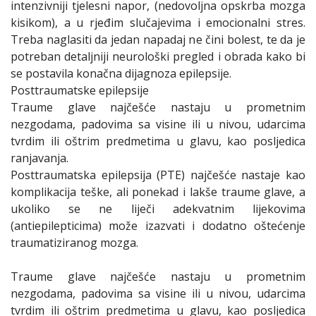
intenzivniji tjelesni napor, (nedovoljna opskrba mozga
kisikom), a u rjeđim slučajevima i emocionalni stres.
Treba naglasiti da jedan napadaj ne čini bolest, te da je
potreban detaljniji neurološki pregled i obrada kako bi
se postavila konačna dijagnoza epilepsije.
Posttraumatske epilepsije
Traume glave najčešće nastaju u prometnim
nezgodama, padovima sa visine ili u nivou, udarcima
tvrdim ili oštrim predmetima u glavu, kao posljedica
ranjavanja.
Posttraumatska epilepsija (PTE) najčešće nastaje kao
komplikacija teške, ali ponekad i lakše traume glave, a
ukoliko se ne liječi adekvatnim lijekovima
(antiepilepticima) može izazvati i dodatno oštećenje
traumatiziranog mozga.
Traume glave najčešće nastaju u prometnim
nezgodama, padovima sa visine ili u nivou, udarcima
tvrdim ili oštrim predmetima u glavu, kao posljedica