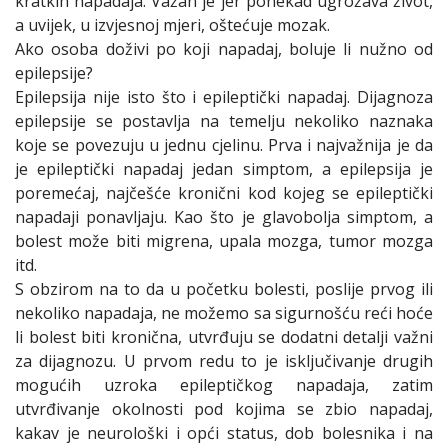
kratkih napadaja. Važan je jer ponekad ugrožava život,
a uvijek, u izvjesnoj mjeri, oštećuje mozak.
Ako osoba doživi po koji napadaj, boluje li nužno od
epilepsije?
Epilepsija nije isto što i epileptički napadaj. Dijagnoza
epilepsije se postavlja na temelju nekoliko naznaka
koje se povezuju u jednu cjelinu. Prva i najvažnija je da
je epileptički napadaj jedan simptom, a epilepsija je
poremećaj, najčešće kronični kod kojeg se epileptički
napadaji ponavljaju. Kao što je glavobolja simptom, a
bolest može biti migrena, upala mozga, tumor mozga
itd.
S obzirom na to da u početku bolesti, poslije prvog ili
nekoliko napadaja, ne možemo sa sigurnošću reći hoće
li bolest biti kronična, utvrđuju se dodatni detalji važni
za dijagnozu. U prvom redu to je isključivanje drugih
mogućih uzroka epileptičkog napadaja, zatim
utvrđivanje okolnosti pod kojima se zbio napadaj,
kakav je neurološki i opći status, dob bolesnika i na