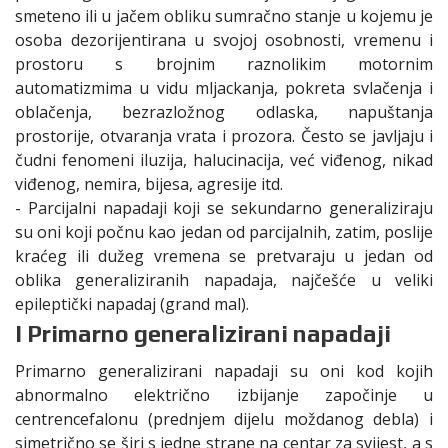
smeteno ili u jačem obliku sumračno stanje u kojemu je
osoba dezorijentirana u svojoj osobnosti, vremenu i
prostoru s brojnim raznolikim motornim
automatizmima u vidu mljackanja, pokreta svlačenja i
oblačenja, bezrazložnog odlaska, napuštanja
prostorije, otvaranja vrata i prozora. Često se javljaju i
čudni fenomeni iluzija, halucinacija, već viđenog, nikad
viđenog, nemira, bijesa, agresije itd.
- Parcijalni napadaji koji se sekundarno generaliziraju
su oni koji počnu kao jedan od parcijalnih, zatim, poslije
kraćeg ili dužeg vremena se pretvaraju u jedan od
oblika generaliziranih napadaja, najčešće u veliki
epileptički napadaj (grand mal).
I Primarno generalizirani napadaji
Primarno generalizirani napadaji su oni kod kojih
abnormalno električno izbijanje započinje u
centrencefalonu (prednjem dijelu moždanog debla) i
simetrično se širi s jedne strane na centar za svijest, a s