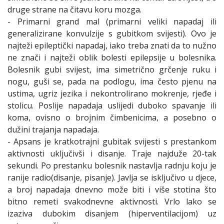
druge strane na čitavu koru mozga.
- Primarni grand mal (primarni veliki napadaj ili
generalizirane konvulzije s gubitkom svijesti). Ovo je
najteži epileptički napadaj, iako treba znati da to nužno
ne znači i najteži oblik bolesti epilepsije u bolesnika.
Bolesnik gubi svijest, ima simetrično grčenje ruku i
nogu, guši se, pada na podlogu, ima često pjenu na
ustima, ugriz jezika i nekontrolirano mokrenje, rjeđe i
stolicu. Poslije napadaja uslijedi duboko spavanje ili
koma, ovisno o brojnim čimbenicima, a posebno o
dužini trajanja napadaja.
- Apsans je kratkotrajni gubitak svijesti s prestankom
aktivnosti uključivši i disanje. Traje najduže 20-tak
sekundi. Po prestanku bolesnik nastavlja radnju koju je
ranije radio(disanje, pisanje). Javlja se isključivo u djece,
a broj napadaja dnevno može biti i više stotina što
bitno remeti svakodnevne aktivnosti. Vrlo lako se
izaziva dubokim disanjem (hiperventilacijom) uz