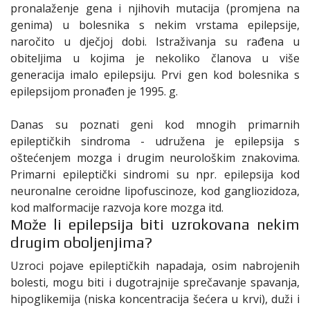
pronalaženje gena i njihovih mutacija (promjena na
genima) u bolesnika s nekim vrstama epilepsije,
naročito u dječjoj dobi. Istraživanja su rađena u
obiteljima u kojima je nekoliko članova u više
generacija imalo epilepsiju. Prvi gen kod bolesnika s
epilepsijom pronađen je 1995. g.
Danas su poznati geni kod mnogih primarnih
epileptičkih sindroma - udružena je epilepsija s
oštećenjem mozga i drugim neurološkim znakovima.
Primarni epileptički sindromi su npr. epilepsija kod
neuronalne ceroidne lipofuscinoze, kod gangliozidoza,
kod malformacije razvoja kore mozga itd.
Može li epilepsija biti uzrokovana nekim
drugim oboljenjima?
Uzroci pojave epileptičkih napadaja, osim nabrojenih
bolesti, mogu biti i dugotrajnije sprečavanje spavanja,
hipoglikemija (niska koncentracija šećera u krvi), duži i