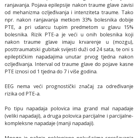
ranjavanja. Pojava epilepsije nakon traume glave zavisi
od mehanizma ozljeđivanja i intenziteta traume. Tako
npr. nakon ranjavanja metkom 33% bolesnika dobije
PTE, a pri udarcu tupim predmetom u glavu 15%
bolesnika. Rizik PTE-a je veći u onih bolesnika koji
nakon traume glave imaju krvarenje u (mozgu),
posttraumatski gubitak svijesti duži od 24 sata, te oni s
epileptičkim napadajima unutar prvog tjedna nakon
ozljeđivanja. Interval od traume glave do pojave kasne
PTE iznosi od 1 tjedna do 7 i više godina.
EEG nema veći prognostički značaj za određivanje
rizika od PTE-a.
Po tipu napadaja polovica ima grand mal napadaje
(veliki napadaji), a druga polovica parcijalne i parcijalne-
kompleksne napadaje (manji napadaji).
Mnogo je pažnje poklonjeno pokušajima sprečavanja