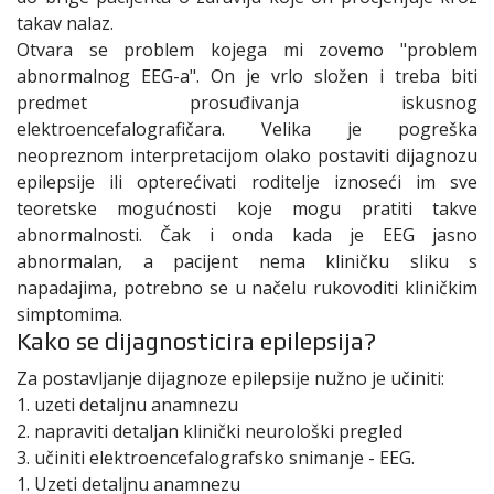
takav nalaz.
Otvara se problem kojega mi zovemo "problem
abnormalnog EEG-a". On je vrlo složen i treba biti
predmet prosuđivanja iskusnog
elektroencefalografičara. Velika je pogreška
neopreznom interpretacijom olako postaviti dijagnozu
epilepsije ili opterećivati roditelje iznoseći im sve
teoretske mogućnosti koje mogu pratiti takve
abnormalnosti. Čak i onda kada je EEG jasno
abnormalan, a pacijent nema kliničku sliku s
napadajima, potrebno se u načelu rukovoditi kliničkim
simptomima.
Kako se dijagnosticira epilepsija?
Za postavljanje dijagnoze epilepsije nužno je učiniti:
1. uzeti detaljnu anamnezu
2. napraviti detaljan klinički neurološki pregled
3. učiniti elektroencefalografsko snimanje - EEG.
1. Uzeti detaljnu anamnezu