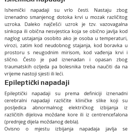
Ishemički napadaji su vrlo česti. Nastaju zbog
iznenadno smanjenog dotoka krvi u mozak različitog
uzroka. Daleko najčešći uzrok je tzv. vazovagalna
sinkopa ili obična nesvjestica koja se obično javlja kod
naglog ustajanja osobito ako je osoba u temperaturi,
virozi, zatim kod neudobnog stajanja, kod boravka u
prostoru s neugodnim mirisom, kod vađenja krvi i
slično. Često je pad iznenadan i opasan zbog
traumatskih ozljeda pa bolesnika treba naučiti da na
vrijeme nastoji sjesti ili leći.
Epileptički napadaji
Epileptički napadaji su prema definiciji iznenadni
cerebralni napadaji različite kliničke slike koji su
posljedica abnormalnog električkog izbijanja iz
različitih dijelova moždane kore ili iz centrencefalona
(prednjeg dijela moždanog debla).
Ovisno o mjestu izbijanja napadaja javlja se