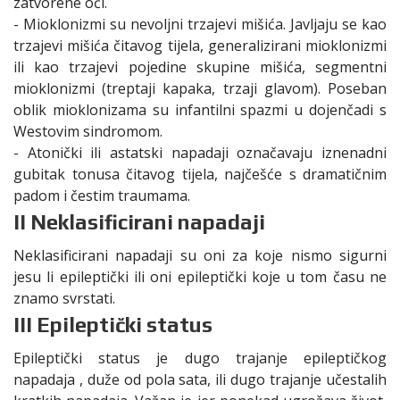
zatvorene oči.
- Mioklonizmi su nevoljni trzajevi mišića. Javljaju se kao
trzajevi mišića čitavog tijela, generalizirani mioklonizmi
ili kao trzajevi pojedine skupine mišića, segmentni
mioklonizmi (treptaji kapaka, trzaji glavom). Poseban
oblik mioklonizama su infantilni spazmi u dojenčadi s
Westovim sindromom.
- Atonički ili astatski napadaji označavaju iznenadni
gubitak tonusa čitavog tijela, najčešće s dramatičnim
padom i čestim traumama.
II Neklasificirani napadaji
Neklasificirani napadaji su oni za koje nismo sigurni
jesu li epileptički ili oni epileptički koje u tom času ne
znamo svrstati.
III Epileptički status
Epileptički status je dugo trajanje epileptičkog
napadaja , duže od pola sata, ili dugo trajanje učestalih