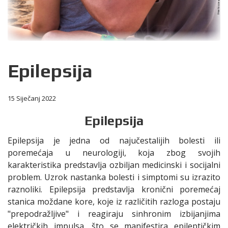
Epilepsija
15 Siječanj 2022
Epilepsija
Epilepsija je jedna od najučestalijih bolesti ili
poremećaja u neurologiji, koja zbog svojih
karakteristika predstavlja ozbiljan medicinski i socijalni
problem. Uzrok nastanka bolesti i simptomi su izrazito
raznoliki. Epilepsija predstavlja kronični poremećaj
stanica moždane kore, koje iz različitih razloga postaju
"prepodražljive" i reagiraju sinhronim izbijanjima
električkih impulsa, što se manifestira epileptičkim