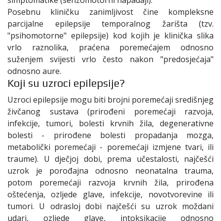
Posebnu kliničku zanimljivost čine kompleksne
parcijalne epilepsije temporalnog žarišta (tzv.
"psihomotorne" epilepsije) kod kojih je klinička slika
vrlo raznolika, praćena poremećajem odnosno
suženjem svijesti vrlo često nakon "predosjećaja"
odnosno aure.
Koji su uzroci epilepsije?
Uzroci epilepsije mogu biti brojni poremećaji središnjeg
živčanog sustava (prirođeni poremećaji razvoja,
infekcije, tumori, bolesti krvnih žila, degenerativne
bolesti - prirođene bolesti propadanja mozga,
metabolički poremećaji - poremećaji izmjene tvari, ili
traume). U dječjoj dobi, prema učestalosti, najčešći
uzrok je porođajna odnosno neonatalna trauma,
potom poremećaji razvoja krvnih žila, prirođena
oštećenja, ozljede glave, infekcije, novotvorevine ili
tumori. U odrasloj dobi najčešći su uzrok moždani
udari, ozljede glave, intoksikacije odnosno