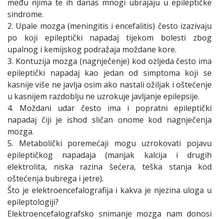
među njima te ih danas mnogi ubrajaju u epileptičke
sindrome.
2. Upale mozga (meningitis i encefalitis) često izazivaju
po koji epileptički napadaj tijekom bolesti zbog
upalnog i kemijskog podražaja moždane kore.
3. Kontuzija mozga (nagnječenje) kod ozljeda često ima
epileptički napadaj kao jedan od simptoma koji se
kasnije više ne javlja osim ako nastali ožiljak i oštećenje
u kasnijem razdoblju ne uzrokuje javljanje epilepsije.
4. Moždani udar često ima i popratni epileptički
napadaj čiji je ishod sličan onome kod nagnječenja
mozga.
5. Metabolički poremećaji mogu uzrokovati pojavu
epileptičkog napadaja (manjak kalcija i drugih
elektrolita, niska razina šećera, teška stanja kod
oštećenja bubrega i jetre).
Što je elektroencefalografija i kakva je njezina uloga u
epileptologiji?
Elektroencefalografsko snimanje mozga nam donosi