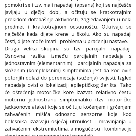
pomokri se i tzv. mali napadaji (apsans) koji se najčešće
javljaju u dječjoj dobi, a očituju se kratkotrajnim
prekidom dotadašnje aktivnosti, zagledavanjem u neki
predmet i kratkotrajnom odsutnošću. Otkrivaju se
najčešće kada dijete krene u školu. Ako su napadaji
česti, dijete može imati i problema u praćenju nastave.
Druga velika skupina su tzv. parcijalni napadaji.
Osnovna razlika između parcijalnih napadaja s
jednostavnim (elementarnim) i parcijalnih napadaja sa
složenim (kompleksnim) simptomima jest da kod ovih
potonjih dolazi do poremećaja (suženja) svijesti. Izgled
napadaja ovisi o lokalizaciji epileptičkog žarišta. Tako
će oštećenja motoričke kore izazvati relativno čestu
motornu jednostranu simptomatiku (tzv. motoričke
Jacksonove atake) koje se očituju kočenjem i grčenjem
zahvaćenih mišića odnosno senzorne koje kod
bolesnika izazivaju osjećaj utrnulosti i mravinjanja u
zahvaćenim ekstremitetima, a moguće su i kombinacije
simptomatike (senzomotorni napadaji).