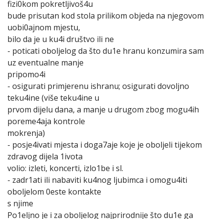
fizi0kom pokretljivoš4u
bude prisutan kod stola prilikom objeda na njegovom
uobi0ajnom mjestu,
bilo da je u ku4i društvo ili ne
- poticati oboljelog da što du1e hranu konzumira sam
uz eventualne manje
pripomo4i
- osigurati primjerenu ishranu; osigurati dovoljno
teku4ine (više teku4ine u
prvom dijelu dana, a manje u drugom zbog mogu4ih
poreme4aja kontrole
mokrenja)
- posje4ivati mjesta i doga7aje koje je oboljeli tijekom
zdravog dijela 1ivota
volio: izleti, koncerti, izlo1be i sl.
- zadr1ati ili nabaviti ku4nog ljubimca i omogu4iti
oboljelom 0este kontakte
s njime
Po1eljno je i za oboljelog najprirodnije što du1e ga