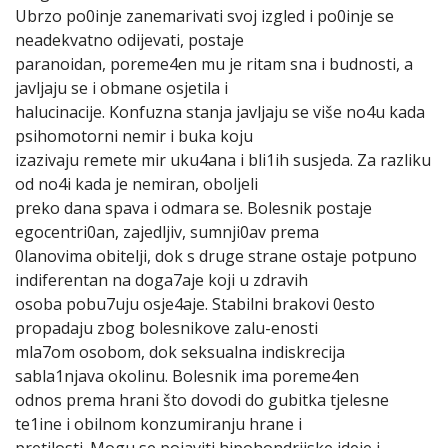
Ubrzo po0inje zanemarivati svoj izgled i po0inje se
neadekvatno odijevati, postaje
paranoidan, poreme4en mu je ritam sna i budnosti, a
javljaju se i obmane osjetila i
halucinacije. Konfuzna stanja javljaju se više no4u kada
psihomotorni nemir i buka koju
izazivaju remete mir uku4ana i bli1ih susjeda. Za razliku
od no4i kada je nemiran, oboljeli
preko dana spava i odmara se. Bolesnik postaje
egocentri0an, zajedljiv, sumnji0av prema
0lanovima obitelji, dok s druge strane ostaje potpuno
indiferentan na doga7aje koji u zdravih
osoba pobu7uju osje4aje. Stabilni brakovi 0esto
propadaju zbog bolesnikove zalu-enosti
mla7om osobom, dok seksualna indiskrecija
sabla1njava okolinu. Bolesnik ima poreme4en
odnos prema hrani što dovodi do gubitka tjelesne
te1ine i obilnom konzumiranju hrane i
pretilosti. Mogu se pojaviti hipohondrijske ideje i