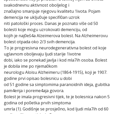
svakodnevnu aktivnost oboljelog i
zna0ajno smanjuje njegovu kvalitetu 1ivota. Pojam
demencija ne uklju0uje specifi0an uzrok
niti patološki proces. Danas je poznato više od 50
bolesti koje mogu uzrokovati demenciju, od
kojih je naj0eš4a Alzeimerova bolest. Na Alzheimerovu
bolest otpada oko 2/3 svih demencija.
To je progresivna neurodegenerativna bolest od koje
uglavnom oboljevaju ljudi starije 1ivotne
dobi, iako se ponekad javlja i kod mla7ih osoba. Bolest
je dobila ime po njema0kom
neurologu Aloisu Alzheimeru (1864-1915), koji je 1907.
godine prvi opisao bolesnicu u dobi
od 51 godine sa simptomima paranoidnih ideja, gubitka
pam4enja i poreme4aja govora.
Bolest je imala progresivni tijek, te je bolesnica nakon 5
godina od po0etka prvih simptoma
umrla (1). Godišnje se prosje0no, kod ljudi mla7ih od 60