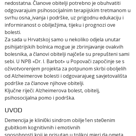
nedostatna. Članove obitelji potrebno je obuhvatiti
odgovarajuim psihosocijalnim terapijskim tretmanom u
svrhu osna_ivanja i podrške, uz prigodnu edukaciju i
informiranost o obilježjima, tijeku i prognozi ove
bolesti.
Za sada u Hrvatskoj samo u nekoliko odjela unutar
psihijatrijskih bolnica mogue je zbrinjavanje ovakvih
bolesnika, a članovi obitelji najčeše su prepušteni sami
sebi. U NPB «Dr. I. Barbot» u Popovači započinje se s
oživotvorenjem projekta za potpunom skrbi oboljelih
od Alzheimerove bolesti i odgovarajueg savjetovališta
podrške za članove njihove obitelji.
Ključne riječi: Alzheimerova bolest, obitelj,
psihosocijalna pomo i podrška.
UVOD
Demencija je klini0ki sindrom obilje1en ste0enim
gubitkom kognitivnih i emotivnih
sposobnosti koji je prisutan u tolikoj mjeri da ometa