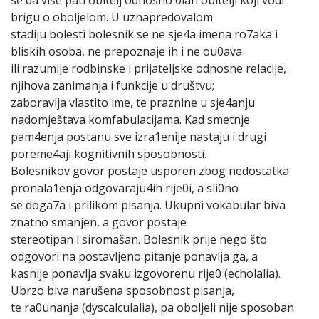
brigu o oboljelom. U uznapredovalom
stadiju bolesti bolesnik se ne sje4a imena ro7aka i
bliskih osoba, ne prepoznaje ih i ne ou0ava
ili razumije rodbinske i prijateljske odnosne relacije,
njihova zanimanja i funkcije u društvu;
zaboravlja vlastito ime, te praznine u sje4anju
nadomještava komfabulacijama. Kad smetnje
pam4enja postanu sve izra1enije nastaju i drugi
poreme4aji kognitivnih sposobnosti.
Bolesnikov govor postaje usporen zbog nedostatka
pronala1enja odgovaraju4ih rije0i, a sli0no
se doga7a i prilikom pisanja. Ukupni vokabular biva
znatno smanjen, a govor postaje
stereotipan i siromašan. Bolesnik prije nego što
odgovori na postavljeno pitanje ponavlja ga, a
kasnije ponavlja svaku izgovorenu rije0 (echolalia).
Ubrzo biva narušena sposobnost pisanja,
te ra0unanja (dyscalculalia), pa oboljeli nije sposoban