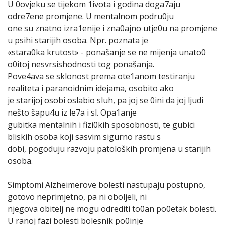
U 0ovjeku se tijekom 1ivota i godina doga7aju
odre7ene promjene. U mentalnom podru0ju
one su znatno izra1enije i zna0ajno utje0u na promjene
u psihi starijih osoba. Npr. poznata je
«stara0ka krutost» - ponašanje se ne mijenja unato0
o0itoj nesvrsishodnosti tog ponašanja.
Pove4ava se sklonost prema ote1anom testiranju
realiteta i paranoidnim idejama, osobito ako
je starijoj osobi oslabio sluh, pa joj se 0ini da joj ljudi
nešto šapu4u iz le7a i sl. Opa1anje
gubitka mentalnih i fizi0kih sposobnosti, te gubici
bliskih osoba koji sasvim sigurno rastu s
dobi, pogoduju razvoju patoloških promjena u starijih
osoba.
Simptomi Alzheimerove bolesti nastupaju postupno,
gotovo neprimjetno, pa ni oboljeli, ni
njegova obitelj ne mogu odrediti to0an po0etak bolesti.
U ranoj fazi bolesti bolesnik po0inje