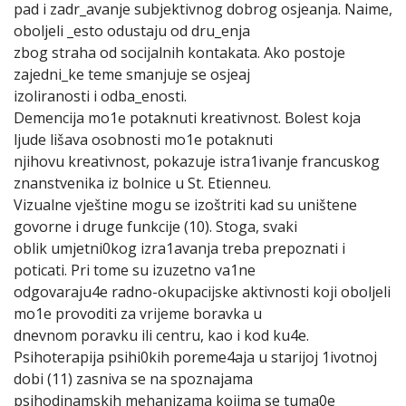
pad i zadr_avanje subjektivnog dobrog osjeanja. Naime,
oboljeli _esto odustaju od dru_enja
zbog straha od socijalnih kontakata. Ako postoje
zajedni_ke teme smanjuje se osjeaj
izoliranosti i odba_enosti.
Demencija mo1e potaknuti kreativnost. Bolest koja
ljude lišava osobnosti mo1e potaknuti
njihovu kreativnost, pokazuje istra1ivanje francuskog
znanstvenika iz bolnice u St. Etienneu.
Vizualne vještine mogu se izoštriti kad su uništene
govorne i druge funkcije (10). Stoga, svaki
oblik umjetni0kog izra1avanja treba prepoznati i
poticati. Pri tome su izuzetno va1ne
odgovaraju4e radno-okupacijske aktivnosti koji oboljeli
mo1e provoditi za vrijeme boravka u
dnevnom poravku ili centru, kao i kod ku4e.
Psihoterapija psihi0kih poreme4aja u starijoj 1ivotnoj
dobi (11) zasniva se na spoznajama
psihodinamskih mehanizama kojima se tuma0e