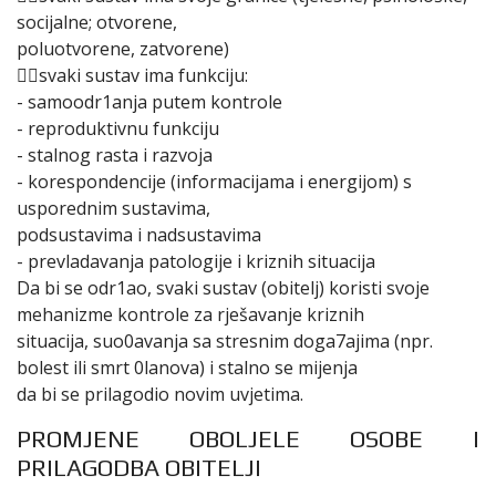
socijalne; otvorene,
poluotvorene, zatvorene)
svaki sustav ima funkciju:
- samoodr1anja putem kontrole
- reproduktivnu funkciju
- stalnog rasta i razvoja
- korespondencije (informacijama i energijom) s
usporednim sustavima,
podsustavima i nadsustavima
- prevladavanja patologije i kriznih situacija
Da bi se odr1ao, svaki sustav (obitelj) koristi svoje
mehanizme kontrole za rješavanje kriznih
situacija, suo0avanja sa stresnim doga7ajima (npr.
bolest ili smrt 0lanova) i stalno se mijenja
da bi se prilagodio novim uvjetima.
PROMJENE OBOLJELE OSOBE I
PRILAGODBA OBITELJI