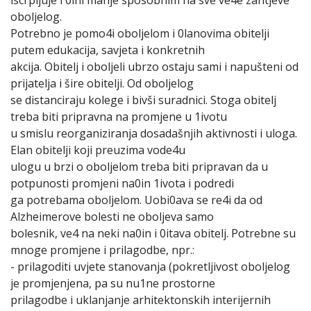
oboljelog.
Potrebno je pomo4i oboljelom i 0lanovima obitelji
putem edukacija, savjeta i konkretnih
akcija. Obitelj i oboljeli ubrzo ostaju sami i napušteni od
prijatelja i šire obitelji. Od oboljelog
se distanciraju kolege i bivši suradnici. Stoga obitelj
treba biti pripravna na promjene u 1ivotu
u smislu reorganiziranja dosadašnjih aktivnosti i uloga.
Elan obitelji koji preuzima vode4u
ulogu u brzi o oboljelom treba biti pripravan da u
potpunosti promjeni na0in 1ivota i podredi
ga potrebama oboljelom. Uobi0ava se re4i da od
Alzheimerove bolesti ne oboljeva samo
bolesnik, ve4 na neki na0in i 0itava obitelj. Potrebne su
mnoge promjene i prilagodbe, npr.:
- prilagoditi uvjete stanovanja (pokretljivost oboljelog
je promjenjena, pa su nu1ne prostorne
prilagodbe i uklanjanje arhitektonskih interijernih