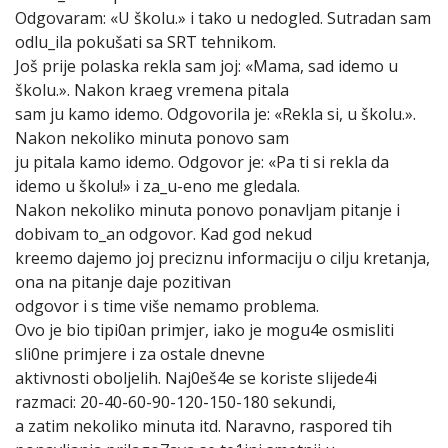
Odgovaram: «U školu.» i tako u nedogled. Sutradan sam
odlu_ila pokušati sa SRT tehnikom.
Još prije polaska rekla sam joj: «Mama, sad idemo u
školu.». Nakon kraeg vremena pitala
sam ju kamo idemo. Odgovorila je: «Rekla si, u školu.».
Nakon nekoliko minuta ponovo sam
ju pitala kamo idemo. Odgovor je: «Pa ti si rekla da
idemo u školu!» i za_u-eno me gledala.
Nakon nekoliko minuta ponovo ponavljam pitanje i
dobivam to_an odgovor. Kad god nekud
kreemo dajemo joj preciznu informaciju o cilju kretanja,
ona na pitanje daje pozitivan
odgovor i s time više nemamo problema.
Ovo je bio tipi0an primjer, iako je mogu4e osmisliti
sli0ne primjere i za ostale dnevne
aktivnosti oboljelih. Naj0eš4e se koriste slijede4i
razmaci: 20-40-60-90-120-150-180 sekundi,
a zatim nekoliko minuta itd. Naravno, raspored tih