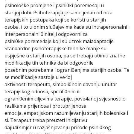
psihološke promjene i psihi0ki poreme4aji u
starijoj dobi. Psihoterapija je samo jedan od niza
terapijskih postupaka koji se koristi u starijih
osoba, i to u onim slu0ajevima kada su intrapersonalni i
interpersonalni 0initelji odgovorni za
psihi0ke poreme4aje koji su uzrok maladaptacije.
Standardne psihoterapijske tenhike manje su
uspješne u starijih osoba, pa se trebaju u0initi znatne
modifikacije tih tehnika da bi odgovorile
posebnim potrebama i ograni0enjima starijih osoba. Te
se modifikacije sastoje u ve4oj
aktivnosti terapeuta, simboli0nom davanju unutar
terapijskog odnosa, specifi0nim ili
ograni0enim ciljevima terapije, pove4anoj svjesnosti o
razlikama prijenosa i protuprijenosa
emocija, empatijskom razumijevanju starijih bolesnika i
sl. Terapeut treba preuzeti inicijativu
daju4i smjer u razjašnjavanju prirode psihi0kog