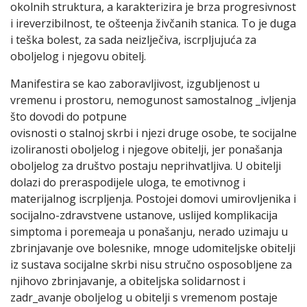
okolnih struktura, a karakterizira je brza progresivnost
i ireverzibilnost, te ošteenja živčanih stanica. To je duga
i teška bolest, za sada neizlječiva, iscrpljujuća za
oboljelog i njegovu obitelj.
Manifestira se kao zaboravljivost, izgubljenost u
vremenu i prostoru, nemogunost samostalnog _ivljenja
što dovodi do potpune
ovisnosti o stalnoj skrbi i njezi druge osobe, te socijalne
izoliranosti oboljelog i njegove obitelji, jer ponašanja
oboljelog za društvo postaju neprihvatljiva. U obitelji
dolazi do preraspodijele uloga, te emotivnog i
materijalnog iscrpljenja. Postojei domovi umirovljenika i
socijalno-zdravstvene ustanove, uslijed komplikacija
simptoma i poremeaja u ponašanju, nerado uzimaju u
zbrinjavanje ove bolesnike, mnoge udomiteljske obitelji
iz sustava socijalne skrbi nisu stručno osposobljene za
njihovo zbrinjavanje, a obiteljska solidarnost i
zadr_avanje oboljelog u obitelji s vremenom postaje