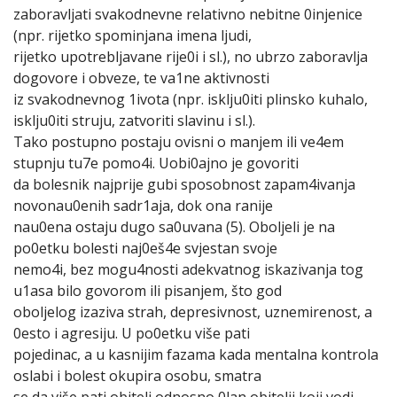
zaboravljati svakodnevne relativno nebitne 0injenice
(npr. rijetko spominjana imena ljudi,
rijetko upotrebljavane rije0i i sl.), no ubrzo zaboravlja
dogovore i obveze, te va1ne aktivnosti
iz svakodnevnog 1ivota (npr. isklju0iti plinsko kuhalo,
isklju0iti struju, zatvoriti slavinu i sl.).
Tako postupno postaju ovisni o manjem ili ve4em
stupnju tu7e pomo4i. Uobi0ajno je govoriti
da bolesnik najprije gubi sposobnost zapam4ivanja
novonau0enih sadr1aja, dok ona ranije
nau0ena ostaju dugo sa0uvana (5). Oboljeli je na
po0etku bolesti naj0eš4e svjestan svoje
nemo4i, bez mogu4nosti adekvatnog iskazivanja tog
u1asa bilo govorom ili pisanjem, što god
oboljelog izaziva strah, depresivnost, uznemirenost, a
0esto i agresiju. U po0etku više pati
pojedinac, a u kasnijim fazama kada mentalna kontrola
oslabi i bolest okupira osobu, smatra
se da više pati obitelj odnosno 0lan obitelji koji vodi