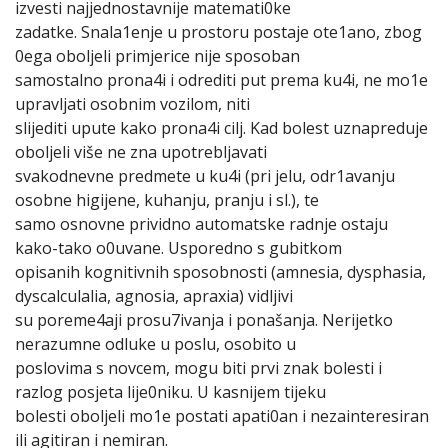
izvesti najjednostavnije matemati0ke
zadatke. Snala1enje u prostoru postaje ote1ano, zbog
0ega oboljeli primjerice nije sposoban
samostalno prona4i i odrediti put prema ku4i, ne mo1e
upravljati osobnim vozilom, niti
slijediti upute kako prona4i cilj. Kad bolest uznapreduje
oboljeli više ne zna upotrebljavati
svakodnevne predmete u ku4i (pri jelu, odr1avanju
osobne higijene, kuhanju, pranju i sl.), te
samo osnovne prividno automatske radnje ostaju
kako-tako o0uvane. Usporedno s gubitkom
opisanih kognitivnih sposobnosti (amnesia, dysphasia,
dyscalculalia, agnosia, apraxia) vidljivi
su poreme4aji prosu7ivanja i ponašanja. Nerijetko
nerazumne odluke u poslu, osobito u
poslovima s novcem, mogu biti prvi znak bolesti i
razlog posjeta lije0niku. U kasnijem tijeku
bolesti oboljeli mo1e postati apati0an i nezainteresiran
ili agitiran i nemiran.