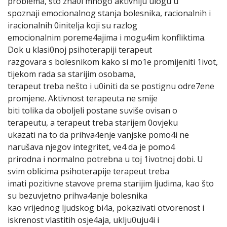
problema, što zna0i mnogo aktivniju ulogu u
spoznaji emocionalnog stanja bolesnika, racionalnih i
iracionalnih 0initelja koji su razlog
emocionalnim poreme4ajima i mogu4im konfliktima.
Dok u klasi0noj psihoterapiji terapeut
razgovara s bolesnikom kako si mo1e promijeniti 1ivot,
tijekom rada sa starijim osobama,
terapeut treba nešto i u0initi da se postignu odre7ene
promjene. Aktivnost terapeuta ne smije
biti tolika da oboljeli postane suviše ovisan o
terapeutu, a terapeut treba starijem 0ovjeku
ukazati na to da prihva4enje vanjske pomo4i ne
narušava njegov integritet, ve4 da je pomo4
prirodna i normalno potrebna u toj 1ivotnoj dobi. U
svim oblicima psihoterapije terapeut treba
imati pozitivne stavove prema starijim ljudima, kao što
su bezuvjetno prihva4anje bolesnika
kao vrijednog ljudskog bi4a, pokazivati otvorenost i
iskrenost vlastitih osje4aja, uklju0uju4i i