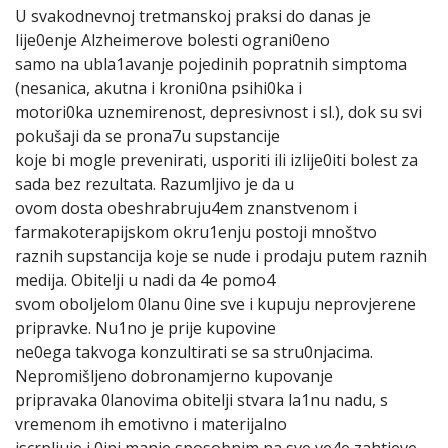
U svakodnevnoj tretmanskoj praksi do danas je
lije0enje Alzheimerove bolesti ograni0eno
samo na ubla1avanje pojedinih popratnih simptoma
(nesanica, akutna i kroni0na psihi0ka i
motori0ka uznemirenost, depresivnost i sl.), dok su svi
pokušaji da se prona7u supstancije
koje bi mogle prevenirati, usporiti ili izlije0iti bolest za
sada bez rezultata. Razumljivo je da u
ovom dosta obeshrabruju4em znanstvenom i
farmakoterapijskom okru1enju postoji mnoštvo
raznih supstancija koje se nude i prodaju putem raznih
medija. Obitelji u nadi da 4e pomo4
svom oboljelom 0lanu 0ine sve i kupuju neprovjerene
pripravke. Nu1no je prije kupovine
ne0ega takvoga konzultirati se sa stru0njacima.
Nepromišljeno dobronamjerno kupovanje
pripravaka 0lanovima obitelji stvara la1nu nadu, s
vremenom ih emotivno i materijalno
iscrpljuje i 0ini manje sposobnim na sve ve4e zahtjeve