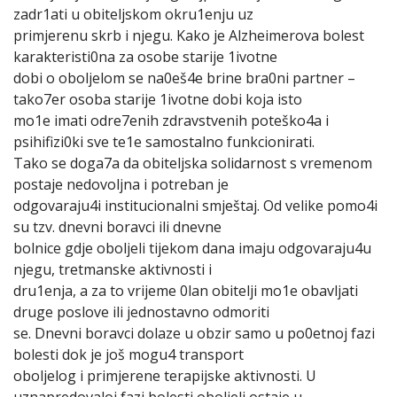
zadr1ati u obiteljskom okru1enju uz
primjerenu skrb i njegu. Kako je Alzheimerova bolest
karakteristi0na za osobe starije 1ivotne
dobi o oboljelom se na0eš4e brine bra0ni partner –
tako7er osoba starije 1ivotne dobi koja isto
mo1e imati odre7enih zdravstvenih poteško4a i
psihifizi0ki sve te1e samostalno funkcionirati.
Tako se doga7a da obiteljska solidarnost s vremenom
postaje nedovoljna i potreban je
odgovaraju4i institucionalni smještaj. Od velike pomo4i
su tzv. dnevni boravci ili dnevne
bolnice gdje oboljeli tijekom dana imaju odgovaraju4u
njegu, tretmanske aktivnosti i
dru1enja, a za to vrijeme 0lan obitelji mo1e obavljati
druge poslove ili jednostavno odmoriti
se. Dnevni boravci dolaze u obzir samo u po0etnoj fazi
bolesti dok je još mogu4 transport
oboljelog i primjerene terapijske aktivnosti. U
uznapredovaloj fazi bolesti oboljeli ostaje u