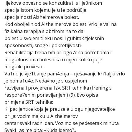
lijekova obvezno se konzultirati s lije0nikom
specijalistom kojemu je u1e podru0je
specijalnosti Alzheimerova bolest.
Kod oboljelih od Alzheimerove bolesti vrlo je va1na
fizikalna terapija s obzirom na to da
bolest u svojem tijeku nosi i gubitak tjelesnih
sposobnosti, snage i pokretljivosti.
Rehabilitacija treba biti prilago7ena potrebama i
mogu4nostima bolesnika u mjeri koliko ju je
mogu4e provesti.
Va1no je vje1banje pam4enja – rješavanje kri1aljki vrlo
je poma1u4e. Nedavno je s uspjehom
razvijena i provjerena tzv. SRT tehnika (trening s
raspore7enim ponavljanjem) (9). Evo opisa
primjene SRT tehnike:
Ki pacijentice koja je preuzela ulogu njegovateljice
pri_a: vozim majku u Alzheimerov
centar svaki radni dan. Vozimo se pedesetak minuta.
Svaki _as me pita: «Kuda idemo?».