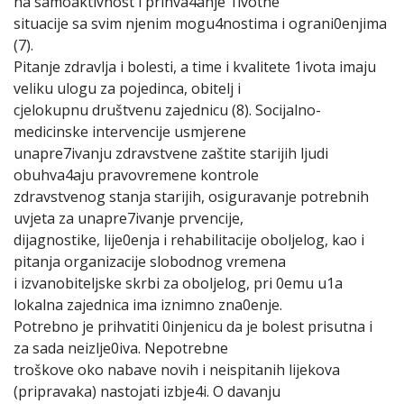
na samoaktivnost i prihva4anje 1ivotne
situacije sa svim njenim mogu4nostima i ograni0enjima
(7).
Pitanje zdravlja i bolesti, a time i kvalitete 1ivota imaju
veliku ulogu za pojedinca, obitelj i
cjelokupnu društvenu zajednicu (8). Socijalno-
medicinske intervencije usmjerene
unapre7ivanju zdravstvene zaštite starijih ljudi
obuhva4aju pravovremene kontrole
zdravstvenog stanja starijih, osiguravanje potrebnih
uvjeta za unapre7ivanje prvencije,
dijagnostike, lije0enja i rehabilitacije oboljelog, kao i
pitanja organizacije slobodnog vremena
i izvanobiteljske skrbi za oboljelog, pri 0emu u1a
lokalna zajednica ima iznimno zna0enje.
Potrebno je prihvatiti 0injenicu da je bolest prisutna i
za sada neizlje0iva. Nepotrebne
troškove oko nabave novih i neispitanih lijekova
(pripravaka) nastojati izbje4i. O davanju