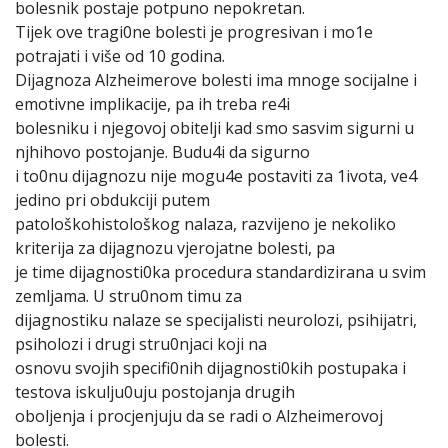
bolesnik postaje potpuno nepokretan.
Tijek ove tragi0ne bolesti je progresivan i mo1e
potrajati i više od 10 godina.
Dijagnoza Alzheimerove bolesti ima mnoge socijalne i
emotivne implikacije, pa ih treba re4i
bolesniku i njegovoj obitelji kad smo sasvim sigurni u
njhihovo postojanje. Budu4i da sigurno
i to0nu dijagnozu nije mogu4e postaviti za 1ivota, ve4
jedino pri obdukciji putem
patološkohistološkog nalaza, razvijeno je nekoliko
kriterija za dijagnozu vjerojatne bolesti, pa
je time dijagnosti0ka procedura standardizirana u svim
zemljama. U stru0nom timu za
dijagnostiku nalaze se specijalisti neurolozi, psihijatri,
psiholozi i drugi stru0njaci koji na
osnovu svojih specifi0nih dijagnosti0kih postupaka i
testova iskulju0uju postojanja drugih
oboljenja i procjenjuju da se radi o Alzheimerovoj
bolesti.