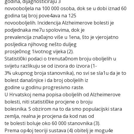
godina, dijagnosticiraju 3
novooboljela na 100 000 osoba, dok se u dobi iznad 60
godina taj broj pove4ava na 125
novooboljelih. Incidencija Alzheimerove bolesti je
podjednaka me7u spolovima, dok je
prevalencija zna0ajno više u 1ena, što je vjerojatno
posljedica njihovog nešto duljeg
prosje0nog 1ivotnog vijeka (2).
Statisti0ki podaci o trenuta0nom broju oboljelih u
svijetu razlikuju se od izvora do izvora (1-
3% ukupnog broja stanovnika), no svi se sla1u da je to
bolest današnjice i da broj oboljelih iz
godine u godinu progresivno raste.
U Hrvatskoj nema popisa oboljelih od Alzheimerove
bolesti, niti statisti0ke procjene o broju
bolesnika. S obzirom na to da smo populacijski stara
zemlja, realna je procjena da kod nas od
te bolesti boluje oko 60 000 stanovnika (3).
Prema op4oj teoriji sustava (4) obitelj je mogu4e