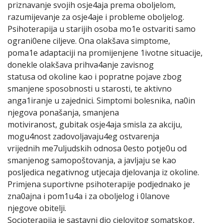
priznavanje svojih osje4aja prema oboljelom,
razumijevanje za osje4aje i probleme oboljelog.
Psihoterapija u starijih osoba mo1e ostvariti samo
ograni0ene ciljeve. Ona olakšava simptome,
poma1e adaptaciji na promijenjene 1ivotne situacije,
donekle olakšava prihva4anje zavisnog
statusa od okoline kao i popratne pojave zbog
smanjene sposobnosti u starosti, te aktivno
anga1iranje u zajednici. Simptomi bolesnika, na0in
njegova ponašanja, smanjena
motiviranost, gubitak osje4aja smisla za akciju,
mogu4nost zadovoljavaju4eg ostvarenja
vrijednih me7uljudskih odnosa 0esto potje0u od
smanjenog samopoštovanja, a javljaju se kao
posljedica negativnog utjecaja djelovanja iz okoline.
Primjena suportivne psihoterapije podjednako je
zna0ajna i pom1u4a i za oboljelog i 0lanove
njegove obitelji.
Socioterapija je sastavni dio cjelovitog somatskog,