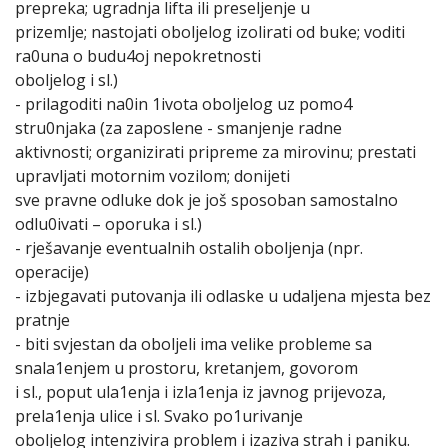
prepreka; ugradnja lifta ili preseljenje u
prizemlje; nastojati oboljelog izolirati od buke; voditi
ra0una o budu4oj nepokretnosti
oboljelog i sl.)
- prilagoditi na0in 1ivota oboljelog uz pomo4
stru0njaka (za zaposlene - smanjenje radne
aktivnosti; organizirati pripreme za mirovinu; prestati
upravljati motornim vozilom; donijeti
sve pravne odluke dok je još sposoban samostalno
odlu0ivati – oporuka i sl.)
- rješavanje eventualnih ostalih oboljenja (npr.
operacije)
- izbjegavati putovanja ili odlaske u udaljena mjesta bez
pratnje
- biti svjestan da oboljeli ima velike probleme sa
snala1enjem u prostoru, kretanjem, govorom
i sl., poput ula1enja i izla1enja iz javnog prijevoza,
prela1enja ulice i sl. Svako po1urivanje
oboljelog intenzivira problem i izaziva strah i paniku.