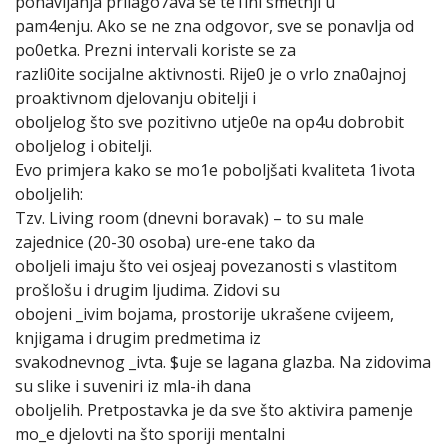
ponavljanja prilago7ava se te1ini smetnji u
pam4enju. Ako se ne zna odgovor, sve se ponavlja od
po0etka. Prezni intervali koriste se za
razli0ite socijalne aktivnosti. Rije0 je o vrlo zna0ajnoj
proaktivnom djelovanju obitelji i
oboljelog što sve pozitivno utje0e na op4u dobrobit
oboljelog i obitelji.
Evo primjera kako se mo1e poboljšati kvaliteta 1ivota
oboljelih:
Tzv. Living room (dnevni boravak) – to su male
zajednice (20-30 osoba) ure-ene tako da
oboljeli imaju što vei osjeaj povezanosti s vlastitom
prošlošu i drugim ljudima. Zidovi su
obojeni _ivim bojama, prostorije ukrašene cvijeem,
knjigama i drugim predmetima iz
svakodnevnog _ivta. $uje se lagana glazba. Na zidovima
su slike i suveniri iz mla-ih dana
oboljelih. Pretpostavka je da sve što aktivira pamenje
mo_e djelovti na što sporiji mentalni