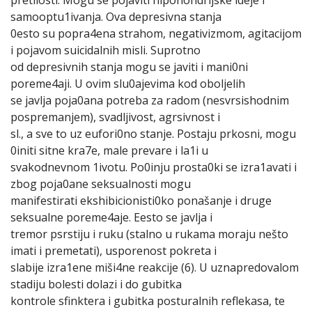
samooptu1ivanja. Ova depresivna stanja
0esto su popra4ena strahom, negativizmom, agitacijom
i pojavom suicidalnih misli. Suprotno
od depresivnih stanja mogu se javiti i mani0ni
poreme4aji. U ovim slu0ajevima kod oboljelih
se javlja poja0ana potreba za radom (nesvrsishodnim
pospremanjem), svadljivost, agrsivnost i
sl., a sve to uz eufori0no stanje. Postaju prkosni, mogu
0initi sitne kra7e, male prevare i la1i u
svakodnevnom 1ivotu. Po0inju prosta0ki se izra1avati i
zbog poja0ane seksualnosti mogu
manifestirati ekshibicionisti0ko ponašanje i druge
seksualne poreme4aje. Eesto se javlja i
tremor psrstiju i ruku (stalno u rukama moraju nešto
imati i premetati), usporenost pokreta i
slabije izra1ene miši4ne reakcije (6). U uznapredovalom
stadiju bolesti dolazi i do gubitka
kontrole sfinktera i gubitka posturalnih reflekasa, te