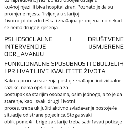
ku4noj njezi ili biva hospitaliziran. Poznato je da su
promjene mjesta 1ivljenja u starijoj
1ivotnoj dobi vrlo teška i zna0ajna promjena, no nekad
se nema drugog rješenja.
PSIHOSOCIJALNE I DRUŠTVENE
INTERVENCIJE USMJERENE
ODR_AVANJU
FUNKCIONALNE SPOSOBNOSTI OBOLJELIH
I PRIHVATLJIVE KVALITETE ŽIVOTA
Kako u procesu starenja postoje zna0ajne individualne
razlike, nema op4ih pravila za
postupak sa starijim osobama, osim jednoga, a to je da
starenje, kao i svaki drugi 1ivotni
proces, treba uklju0iti aktivno svladavanje postoje4e
situacije od strane pojedinca. Stoga svaki
oblik pomo4i i brige za starije treba sadr1avati poticaje