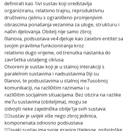
definirati kao 1ivi sustav koji oredstavlja
organiziranu, relativno trajnu, reproduktivnu
društvenu cjelinu s ograni0eno promjenjivim
obrascima ponašanja vezanima za uloge, strukturu i
na0in djelovanja. Obitelj nije samo zbroj
0lanova, podsustava ve4 djeluje kao zasebni entitet sa
svojim pravilima funkcioniranja kroz
relativno dugo vrijeme, od trenutka nastanka do
završetka ustaljeng ciklusa.
Otvoreni je sustav koji je u stalnoj interakciji s
paralelnim sustavima i nadsustavima 0iji su
0lanovi, te podsustavima u stalnoj me7usobnoj
komunikaciji, na razli0itim razinama i u
razli0itim socijalnim situacijama. Bez obzira na razlike
me7u sustavima (obiteljima), mogu se
izdvojiti neke zajedni0ka obilje1ja svih sustava:
sustav je uvijek više nego zbroj jedinica,
komponenata odnosno podsustava
svaki sustav ima svoje granice (tjelesne, psihološke,