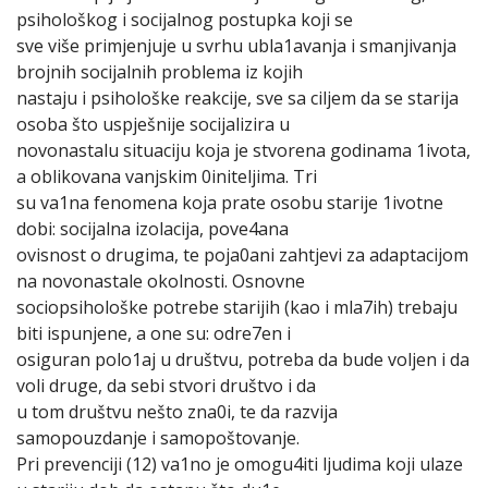
psihološkog i socijalnog postupka koji se
sve više primjenjuje u svrhu ubla1avanja i smanjivanja
brojnih socijalnih problema iz kojih
nastaju i psihološke reakcije, sve sa ciljem da se starija
osoba što uspješnije socijalizira u
novonastalu situaciju koja je stvorena godinama 1ivota,
a oblikovana vanjskim 0initeljima. Tri
su va1na fenomena koja prate osobu starije 1ivotne
dobi: socijalna izolacija, pove4ana
ovisnost o drugima, te poja0ani zahtjevi za adaptacijom
na novonastale okolnosti. Osnovne
sociopsihološke potrebe starijih (kao i mla7ih) trebaju
biti ispunjene, a one su: odre7en i
osiguran polo1aj u društvu, potreba da bude voljen i da
voli druge, da sebi stvori društvo i da
u tom društvu nešto zna0i, te da razvija
samopouzdanje i samopoštovanje.
Pri prevenciji (12) va1no je omogu4iti ljudima koji ulaze