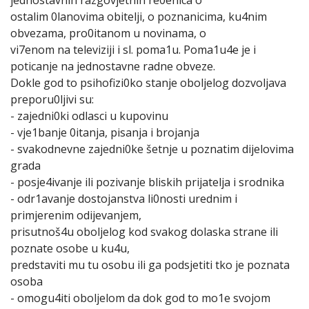
ostalim 0lanovima obitelji, o poznanicima, ku4nim
obvezama, pro0itanom u novinama, o
vi7enom na televiziji i sl. poma1u. Poma1u4e je i
poticanje na jednostavne radne obveze.
Dokle god to psihofizi0ko stanje oboljelog dozvoljava
preporu0ljivi su:
- zajedni0ki odlasci u kupovinu
- vje1banje 0itanja, pisanja i brojanja
- svakodnevne zajedni0ke šetnje u poznatim dijelovima
grada
- posje4ivanje ili pozivanje bliskih prijatelja i srodnika
- odr1avanje dostojanstva li0nosti urednim i
primjerenim odijevanjem,
prisutnoš4u oboljelog kod svakog dolaska strane ili
poznate osobe u ku4u,
predstaviti mu tu osobu ili ga podsjetiti tko je poznata
osoba
- omogu4iti oboljelom da dok god to mo1e svojom