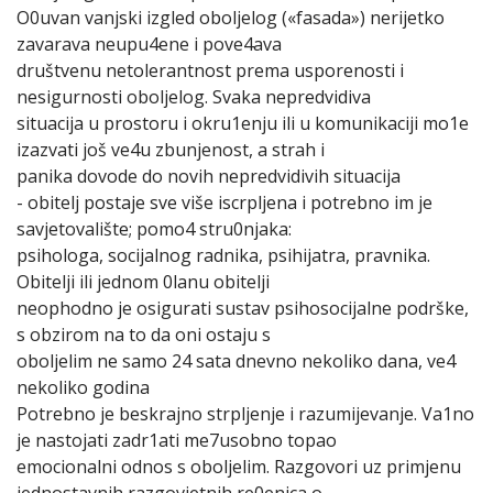
O0uvan vanjski izgled oboljelog («fasada») nerijetko
zavarava neupu4ene i pove4ava
društvenu netolerantnost prema usporenosti i
nesigurnosti oboljelog. Svaka nepredvidiva
situacija u prostoru i okru1enju ili u komunikaciji mo1e
izazvati još ve4u zbunjenost, a strah i
panika dovode do novih nepredvidivih situacija
- obitelj postaje sve više iscrpljena i potrebno im je
savjetovalište; pomo4 stru0njaka:
psihologa, socijalnog radnika, psihijatra, pravnika.
Obitelji ili jednom 0lanu obitelji
neophodno je osigurati sustav psihosocijalne podrške,
s obzirom na to da oni ostaju s
oboljelim ne samo 24 sata dnevno nekoliko dana, ve4
nekoliko godina
Potrebno je beskrajno strpljenje i razumijevanje. Va1no
je nastojati zadr1ati me7usobno topao
emocionalni odnos s oboljelim. Razgovori uz primjenu
jednostavnih razgovjetnih re0enica o