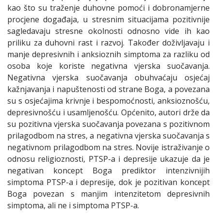
kao što su traženje duhovne pomoći i dobronamjerne
procjene događaja, u stresnim situacijama pozitivnije
sagledavaju stresne okolnosti odnosno vide ih kao
priliku za duhovni rast i razvoj. Također doživljavaju i
manje depresivnih i anksioznih simptoma za razliku od
osoba koje koriste negativna vjerska suočavanja.
Negativna vjerska suočavanja obuhvaćaju osjećaj
kažnjavanja i napuštenosti od strane Boga, a povezana
su s osjećajima krivnje i bespomoćnosti, anksioznošću,
depresivnošću i usamljenošću. Općenito, autori drže da
su pozitivna vjerska suočavanja povezana s pozitivnom
prilagodbom na stres, a negativna vjerska suočavanja s
negativnom prilagodbom na stres. Novije istraživanje o
odnosu religioznosti, PTSP-a i depresije ukazuje da je
negativan koncept Boga prediktor intenzivnijih
simptoma PTSP-a i depresije, dok je pozitivan koncept
Boga povezan s manjim intenzitetom depresivnih
simptoma, ali ne i simptoma PTSP-a.