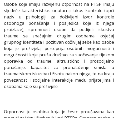
Osobe koje imaju razvijenu otpornost na PTSP imaju
sljedeće karakteristike: unutarnji lokus kontrole (opći
naziv u psihologiji za doživljeni izvor kontrole
osobnoga ponašanja i posljedica koje iz njega
proizlaze), spremnost osobe da podijeli iskustvo
traume sa značajnim drugim osobama, osjećaj
grupnog identiteta i pozitivan doživljaj sebe kao osobe
koja je preživjela, percepcija osobnih mogućnosti i
mogućnosti koje pruža društvo za suočavanje tijekom
oporavka od traume, altruistično i prosocijalno
ponašanje, kapacitet za pronalaženje smisla u
traumatskom iskustvu i životu nakon njega, te na kraju
povezanost i socijalne interakcije među prijateljima i
osobama koje su preživjele.
Otpornost je osobina koja je često proučavana kao
mogući zaštitni čimbenik kod PTSPa. Otporne osobe u