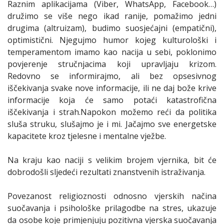
Raznim aplikacijama (Viber, WhatsApp, Facebook…)
družimo se više nego ikad ranije, pomažimo jedni
drugima (altruizam), budimo suosjećajni (empatični),
optimistični. Njegujmo humor kojeg kulturološki i
temperamentom imamo kao nacija u sebi, poklonimo
povjerenje stručnjacima koji upravljaju krizom.
Redovno se informirajmo, ali bez opsesivnog
iščekivanja svake nove informacije, ili ne daj bože krive
informacije koja će samo potaći katastrofična
iščekivanja i strah.Napokon možemo reći da politika
sluša struku, slušajmo je i mi. Jačajmo sve energetske
kapacitete kroz tjelesne i mentalne vježbe.
Na kraju kao naciji s velikim brojem vjernika, bit će
dobrodošli sljedeći rezultati znanstvenih istraživanja.
Povezanost religioznosti odnosno vjerskih načina
suočavanja i psihološke prilagodbe na stres, ukazuje
da osobe koje primjenjuju pozitivna vjerska suočavanja