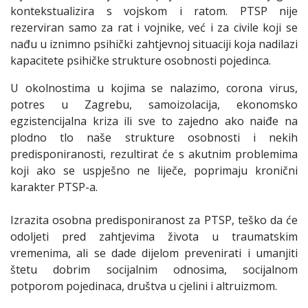
kontekstualizira s vojskom i ratom. PTSP nije
rezerviran samo za rat i vojnike, već i za civile koji se
nađu u iznimno psihički zahtjevnoj situaciji koja nadilazi
kapacitete psihičke strukture osobnosti pojedinca.
U okolnostima u kojima se nalazimo, corona virus,
potres u Zagrebu, samoizolacija, ekonomsko
egzistencijalna kriza ili sve to zajedno ako naiđe na
plodno tlo naše strukture osobnosti i nekih
predisponiranosti, rezultirat će s akutnim problemima
koji ako se uspješno ne liječe, poprimaju kronični
karakter PTSP-a.
Izrazita osobna predisponiranost za PTSP, teško da će
odoljeti pred zahtjevima života u traumatskim
vremenima, ali se dade dijelom prevenirati i umanjiti
štetu dobrim socijalnim odnosima, socijalnom
potporom pojedinaca, društva u cjelini i altruizmom.