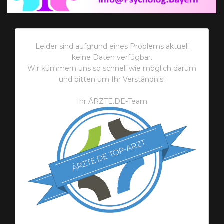
Leider sind aufgrund eines Problems aktuell
keine Daten verfügbar.
Wir kümmern uns so schnell wie möglich darum
und bitten um Ihr Verständnis!
Ihr ÄRZTE.DE-Team