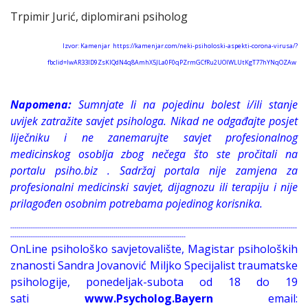
Trpimir Jurić, diplomirani psiholog
Izvor: Kamenjar https://kamenjar.com/neki-psiholoski-aspekti-corona-virusa/?
fbclid=IwAR33ID9ZsKIQdN4q8AmhX5JLa0F0qPZrmGCfRu2UOIWLUtKgT77hYNqOZAw
Napomena:
Sumnjate li na pojedinu bolest i/ili stanje
uvijek zatražite savjet psihologa. Nikad ne odgađajte posjet
liječniku i ne zanemarujte savjet profesionalnog
medicinskog osoblja zbog nečega što ste pročitali na
portalu psiho.biz . Sadržaj portala nije zamjena za
profesionalni medicinski savjet, dijagnozu ili terapiju i nije
prilagođen osobnim potrebama pojedinog korisnika.
-------------------------------------------------------------------------------------------------------------------------------------------
-------------------------------------------------------------------------------------
OnLine psihološko savjetovalište, Magistar psiholoških
znanosti Sandra Jovanović Miljko Specijalist traumatske
psihologije, ponedeljak-subota od 18 do 19
sati
www.Psycholog.Bayern
email: