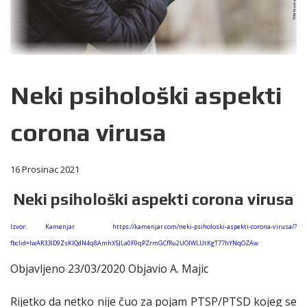
Neki psihološki aspekti
corona virusa
16 Prosinac 2021
Neki psihološki aspekti corona virusa
Izvor: Kamenjar https://kamenjar.com/neki-psiholoski-aspekti-corona-virusa/?
fbclid=IwAR33ID9ZsKIQdN4q8AmhX5JLa0F0qPZrmGCfRu2UOIWLUtKgT77hYNqOZAw
Objavljeno 23/03/2020 Objavio A. Majic
Rijetko da netko nije čuo za pojam PTSP/PTSD kojeg se